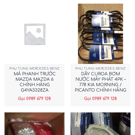
PHỤ TÙNG MERCEDES-BENZ
PHỤ TÙNG MERCEDES-BENZ
MÁ PHANH TRƯỚC
DÂY CUROA BƠM
MAZDA MAZDA 6
NƯỚC MÁY PHÁT 4PK –
CHÍNH HÃNG
778 KIA MORNING /
G4YA3328ZA
PICANTO CHÍNH HÃNG
2521202552
Gọi 0989 679 128
Gọi 0989 679 128