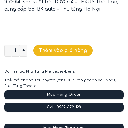
10/2014, sản xuất bởi TOYOTA – LEXUS Thái Lan,
cung cấp bởi BK auto – Phụ tùng Hà Nội
MÁ PHANH SAU TOYOTA YARIS CHÍNH HÃNG 0446652160 
Thêm vào giỏ hàng
Danh mục:
Phụ Tùng Mercedes-Benz
Thẻ:
má phanh sau toyota yaris 2014
,
má phanh sau yaris
,
Phụ Tùng Toyota
Mua Hàng Order
Gọi : 0989 679 128