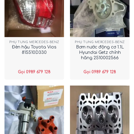
PHỤ TÙNG MERCEDES-BENZ
PHỤ TÙNG MERCEDES-BENZ
Đèn hậu Toyota Vios
Bơm nước động cơ 1.1L
815510D330
Hyundai Getz chính
hãng 2510002566
Gọi 0989 679 128
Gọi 0989 679 128