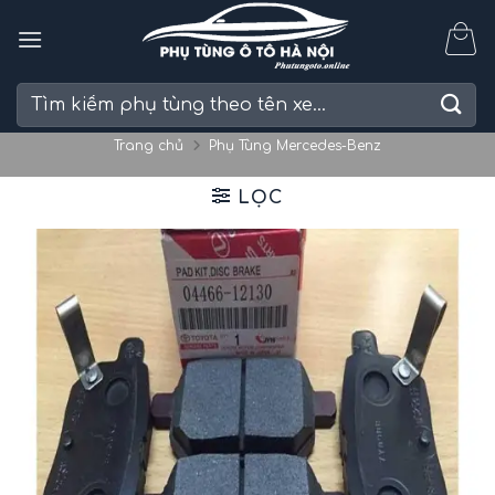
Skip
to
content
Tìm
kiếm:
Trang chủ
Phụ Tùng Mercedes-Benz
LỌC