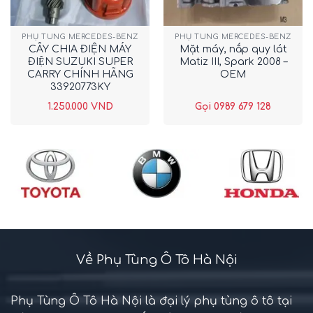
PHỤ TÙNG MERCEDES-BENZ
PHỤ TÙNG MERCEDES-BENZ
CÂY CHIA ĐIỆN MÁY
Mặt máy, nắp quy lát
ĐIỆN SUZUKI SUPER
Matiz III, Spark 2008 –
CARRY CHÍNH HÃNG
OEM
33920773KY
1.250.000
VND
Gọi 0989 679 128
Về Phụ Tùng Ô Tô Hà Nội
Phụ Tùng Ô Tô Hà Nội là đại lý phụ tùng ô tô tại