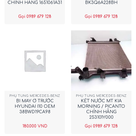
CHÍNH HÃNG 1651061A31
BK3Q6A228BH
Gọi 0989 679 128
Gọi 0989 679 128
PHỤ TÙNG MERCEDES-BENZ
PHỤ TÙNG MERCEDES-BENZ
BI MAY Ơ TRƯỚC
KÉT NƯỚC MT KIA
HYUNDAI I10 OEM
MORNING / PICANTO
38BWD19CA98
CHÍNH HÃNG
253101Y000
180.000
VND
Gọi 0989 679 128