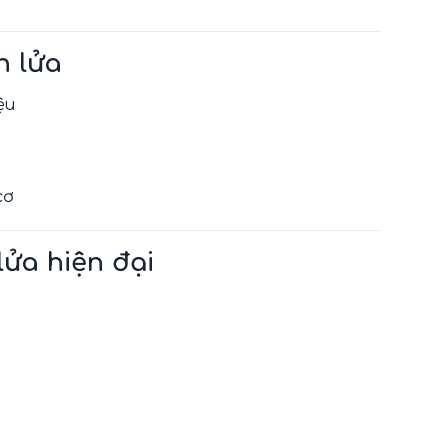
h lửa
ệu
cơ
ửa hiện đại