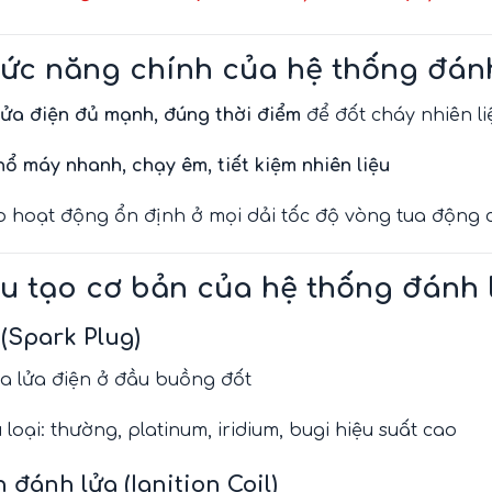
ức năng chính của hệ thống đán
 lửa điện đủ mạnh, đúng thời điểm
để đốt cháy nhiên li
nổ máy nhanh, chạy êm, tiết kiệm nhiên liệu
 hoạt động ổn định ở mọi dải tốc độ vòng tua động 
u tạo cơ bản của hệ thống đánh l
 (Spark Plug)
ia lửa điện ở đầu buồng đốt
 loại: thường, platinum, iridium, bugi hiệu suất cao
 đánh lửa (Ignition Coil)