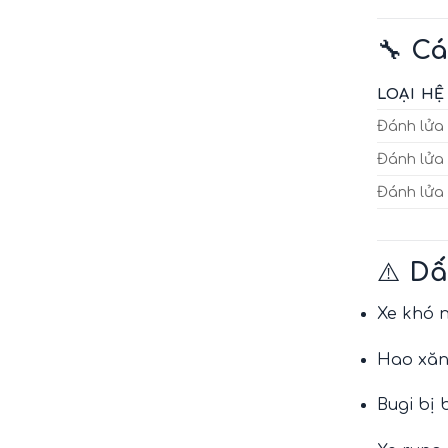
🔧
Cá
LOẠI H
Đánh lửa
Đánh lửa 
Đánh lửa 
⚠️
Dấ
Xe khó n
Hao xăn
Bugi bị 