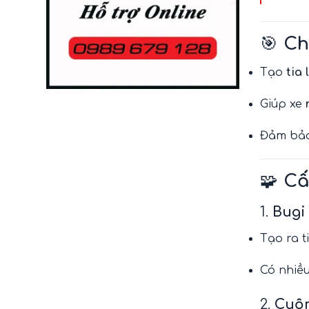
🎯
Ch
Tạo
tia
Giúp xe
Đảm bảo
🧩
Cấ
1.
Bugi
Tạo ra t
Có nhiều
2.
Cuộn