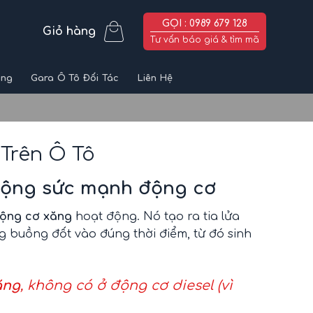
GỌI : 0989 679 128
Giỏ hàng
Tư vấn báo giá & tìm mã
ùng
Gara Ô Tô Đối Tác
Liên Hệ
 Trên Ô Tô
 động sức mạnh động cơ
ộng cơ xăng
hoạt động. Nó tạo ra tia lửa
g buồng đốt vào đúng thời điểm, từ đó sinh
ăng
, không có ở động cơ diesel (vì