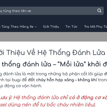
 Tùng Theo Hãng Xe
Giới Thiệu
Tin Tức
Tra Mã Phụ T
iới Thiệu Về Hệ Thống Đánh Lửa
 thống đánh lửa – “Mồi lửa” khởi
g đánh lửa là một trong những bộ phận cốt lõi giúp
đ
nh tại bugi để
đốt cháy hỗn hợp xăng – không khí
tron
úp động cơ vận hành.
Lưu ý:
Hệ thống đánh lửa
chỉ có ở động cơ x
sel dùng nén để tự bốc cháy nhiên liệu).