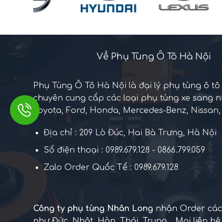
Về Phụ Tùng Ô Tô Hà Nội
Phụ Tùng Ô Tô Hà Nội là đại lý phụ tùng ô tô
chuyên cung cấp các loại phụ tùng xe sang 
Toyota, Ford, Honda, Mercedes-Benz, Nissan, 
Địa chỉ : 209 Lò Đúc, Hai Bà Trưng, Hà Nội
Số điện thoại : 0989.679.128 - 0866.799.059
Zalo Order Quốc Tế : 0989.679.128
Công ty phụ tùng Nhân Long
nhận Order các 
như Đức, Nhật, Hàn, Thái, Trung... Mọi liên hệ