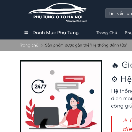
Skip
to
Tìm
kiếm:
content
Danh Mục Phụ Tùng
Trang Chủ
Phụ
Trang chủ
Sản phẩm được gắn thẻ “Hệ thống đánh lửa”
🔥 G
⚙️
Hệ
Hệ thốn
điện mạ
công gi
⚠️
die