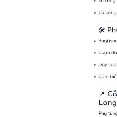
Xe rung
Có tiếng
🛠️
Ph
Bugi (sau
Cuộn đán
Dây cao 
Cảm biế
📍
Cầ
Long
Phụ tùn