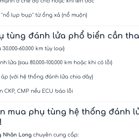
 mạnh ở chế độ chờ hoặc khi lên dốc
 “nổ lụp bụp” từ ống xả (nổ muộn)
ụ tùng đánh lửa phổ biến cần tha
 30.000–60.000 km tùy loại)
h lửa (sau 80.000–100.000 km hoặc khi có lỗi)
áp (với hệ thống đánh lửa chia dây)
n CKP, CMP nếu ECU báo lỗi
n mua phụ tùng hệ thống đánh l
!
g Nhân Long
chuyên cung cấp: