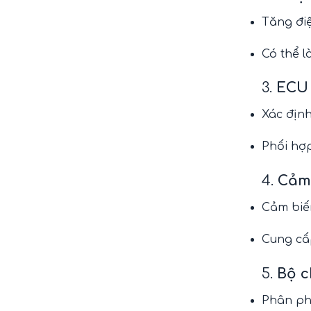
Tăng điệ
Có thể l
3.
ECU 
Xác định
Phối hợp
4.
Cảm 
Cảm biến
Cung cấp
5.
Bộ c
Phân phố