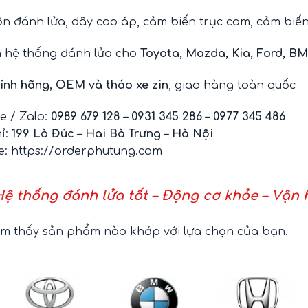
ộn đánh lửa, dây cao áp, cảm biến trục cam, cảm biế
n hệ thống đánh lửa cho
Toyota, Mazda, Kia, Ford, B
ính hãng, OEM và tháo xe zin
, giao hàng toàn quốc
ne / Zalo:
0989 679 128 – 0931 345 286 – 0977 345 486
hỉ:
199 Lò Đúc – Hai Bà Trưng – Hà Nội
te:
https://orderphutung.com
ệ thống đánh lửa tốt – Động cơ khỏe – Vận h
ìm thấy sản phẩm nào khớp với lựa chọn của bạn.