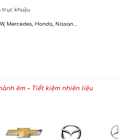
n trục khuỷu
MW, Mercedes, Honda, Nissan
…
ành êm – Tiết kiệm nhiên liệu