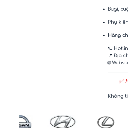
Bugi, cu
Phụ kiệ
Hàng ch
📞 Hotli
📍 Địa c
🌐 Websi
✅
H
Không t