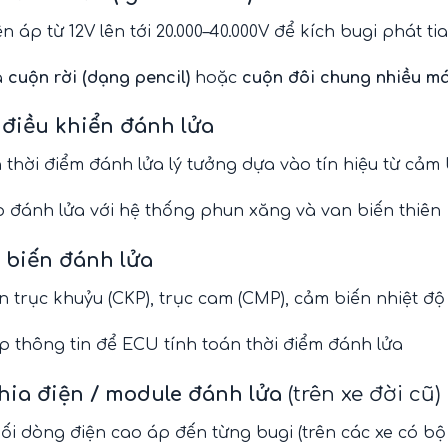
n áp từ 12V lên tới 20.000–40.000V để kích bugi phát tia
à
cuộn rời (dạng pencil)
hoặc
cuộn đôi chung nhiều m
điều khiển đánh lửa
 thời điểm đánh lửa lý tưởng dựa vào tín hiệu từ cảm 
 đánh lửa với hệ thống phun xăng và van biến thiên
biến đánh lửa
 trục khuỷu (CKP), trục cam (CMP), cảm biến nhiệt đ
 thông tin để ECU tính toán thời điểm đánh lửa
hia điện / module đánh lửa
(trên xe đời cũ)
i dòng điện cao áp đến từng bugi (trên các xe có bộ 