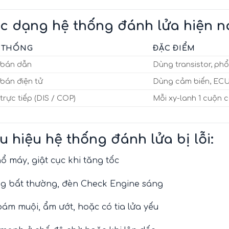
c dạng hệ thống đánh lửa hiện n
Ệ THỐNG
ĐẶC ĐIỂM
 bán dẫn
Dùng transistor, phổ
bán điện tử
Dùng cảm biến, ECU 
trực tiếp (DIS / COP)
Mỗi xy-lanh 1 cuộn c
u hiệu hệ thống đánh lửa bị lỗi:
ổ máy, giật cục khi tăng tốc
g bất thường, đèn Check Engine sáng
bám muội, ẩm ướt, hoặc có tia lửa yếu