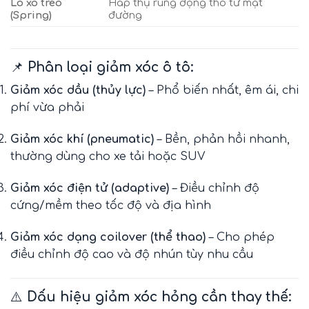
Lò xo treo
Hấp thụ rung động thô từ mặt
(Spring)
đường
📌
Phân loại giảm xóc ô tô:
Giảm xóc dầu (thủy lực)
– Phổ biến nhất, êm ái, chi
phí vừa phải
Giảm xóc khí (pneumatic)
– Bền, phản hồi nhanh,
thường dùng cho xe tải hoặc SUV
Giảm xóc điện tử (adaptive)
– Điều chỉnh độ
cứng/mềm theo tốc độ và địa hình
Giảm xóc dạng coilover (thể thao)
– Cho phép
điều chỉnh độ cao và độ nhún tùy nhu cầu
⚠️
Dấu hiệu giảm xóc hỏng cần thay thế: