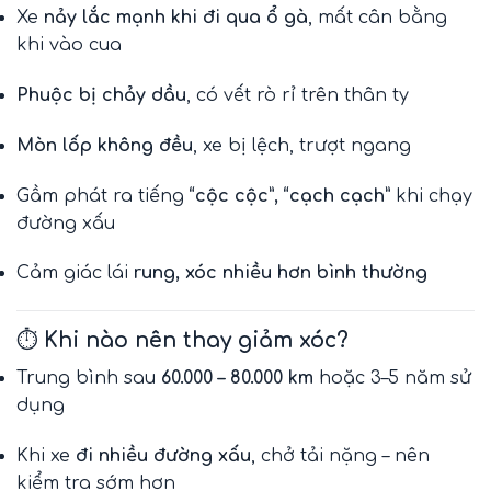
Xe
nảy lắc mạnh khi đi qua ổ gà
, mất cân bằng
khi vào cua
Phuộc bị chảy dầu
, có vết rò rỉ trên thân ty
Mòn lốp không đều
, xe bị lệch, trượt ngang
Gầm phát ra tiếng
“cộc cộc”, “cạch cạch”
khi chạy
đường xấu
Cảm giác lái
rung, xóc nhiều hơn bình thường
⏱️
Khi nào nên thay giảm xóc?
Trung bình sau
60.000 – 80.000 km
hoặc 3–5 năm sử
dụng
Khi xe
đi nhiều đường xấu
, chở tải nặng – nên
kiểm tra sớm hơn