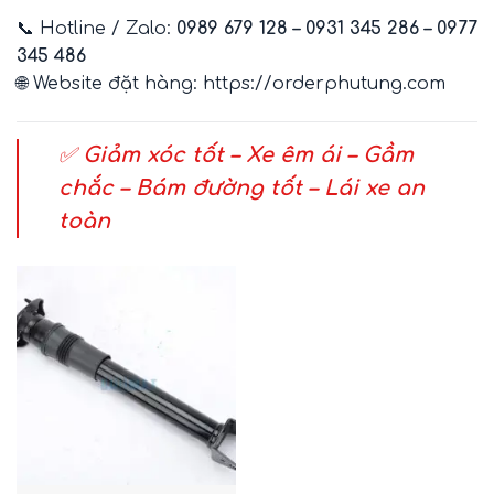
📞 Hotline / Zalo:
0989 679 128 – 0931 345 286 – 0977
345 486
🌐 Website đặt hàng:
https://orderphutung.com
✅
Giảm xóc tốt – Xe êm ái – Gầm
chắc – Bám đường tốt – Lái xe an
toàn