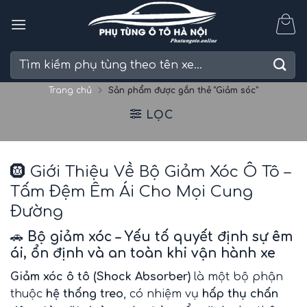
Skip
to
content
Tìm
kiếm:
Trang chủ
Sản phẩm được gắn thẻ “Giảm sóc”
LỌC
🛞 Giới Thiệu Về Bộ Giảm Xóc Ô Tô –
Tấm Đệm Êm Ái Cho Mọi Cung
Đường
🚗
Bộ giảm xóc – Yếu tố quyết định sự êm
ái, ổn định và an toàn khi vận hành xe
Giảm xóc ô tô (Shock Absorber)
là một bộ phận
thuộc
hệ thống treo
, có nhiệm vụ
hấp thụ chấn