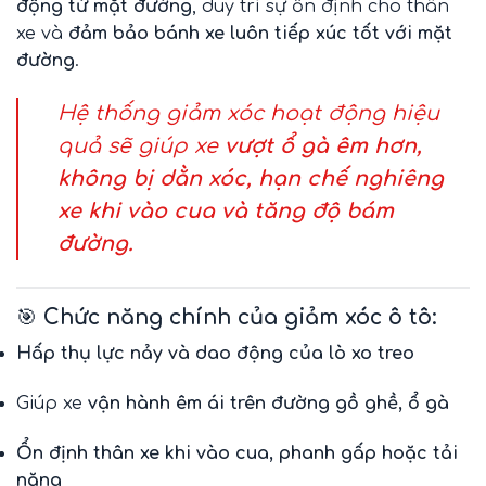
động từ mặt đường
, duy trì sự ổn định cho thân
xe và
đảm bảo bánh xe luôn tiếp xúc tốt với mặt
đường
.
Hệ thống giảm xóc hoạt động hiệu
quả sẽ giúp xe
vượt ổ gà êm hơn,
không bị dằn xóc, hạn chế nghiêng
xe khi vào cua và tăng độ bám
đường.
🎯
Chức năng chính của giảm xóc ô tô:
Hấp thụ lực nảy và dao động của lò xo treo
Giúp xe
vận hành êm ái trên đường gồ ghề, ổ gà
Ổn định thân xe khi vào cua, phanh gấp hoặc tải
nặng