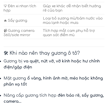
💡 Đèn xi nhan tích
Giúp xe khác dễ nhận biết hướng
hợp
rẽ của bạn
Loại bỏ sương mù/bám nước vào
🔥 Sấy gương
mùa lạnh hoặc mưa
📹 Gương camera
Tích hợp mắt cam phụ hỗ trợ
360/side mirror
quan sát điểm mù
🛠️ Khi nào nên thay gương ô tô?
Gương bị
va quệt, nứt vỡ, vỡ kính hoặc hư chỉnh
điện/gập điện
Mặt gương
ố vàng, hình ảnh mờ, méo hoặc không
phản xạ tốt
Nâng cấp gương tích hợp
đèn báo rẽ, sấy gương,
camera…