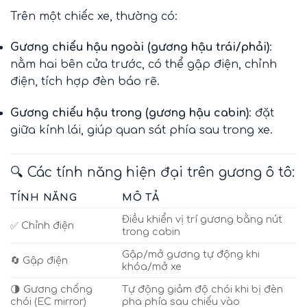
Trên một chiếc xe, thường có:
Gương chiếu hậu ngoài (gương hậu trái/phải)
:
nằm hai bên cửa trước, có thể gập điện, chỉnh
điện, tích hợp đèn báo rẽ.
Gương chiếu hậu trong (gương hậu cabin)
: đặt
giữa kính lái, giúp quan sát phía sau trong xe.
🔍 Các tính năng hiện đại trên gương ô tô:
TÍNH NĂNG
MÔ TẢ
Điều khiển vị trí gương bằng nút
✅ Chỉnh điện
trong cabin
Gập/mở gương tự động khi
🔄 Gập điện
khóa/mở xe
🌗 Gương chống
Tự động giảm độ chói khi bị đèn
chói (EC mirror)
pha phía sau chiếu vào