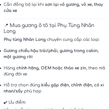
Cần đồng bộ lại khi
sơn lại vỏ gương, vỏ xe, thay
cửa xe
📍 Mua gương ô tô tại Phụ Tùng Nhân
Long
Phụ tùng Nhân Long
chuyên cung cấp các loại:
Gương chiếu hậu trái/phải, gương trong cabin,
mặt gương rời
Hàng
chính hãng, OEM hoặc tháo xe zin
, theo mã
đúng đời xe
Hỗ trợ chọn đúng
kiểu gập điện, chỉnh điện, có xi
nhan/sấy
phù hợp
✔️ Ưu điểm: