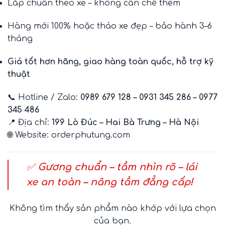
Lắp chuẩn theo xe – không cần chế thêm
Hàng mới 100% hoặc tháo xe đẹp – bảo hành 3–6
tháng
Giá tốt hơn hãng, giao hàng toàn quốc, hỗ trợ kỹ
thuật
📞 Hotline / Zalo:
0989 679 128 – 0931 345 286 – 0977
345 486
📍 Địa chỉ:
199 Lò Đúc – Hai Bà Trưng – Hà Nội
🌐 Website:
orderphutung.com
✅
Gương chuẩn – tầm nhìn rõ – lái
xe an toàn – nâng tầm đẳng cấp!
Không tìm thấy sản phẩm nào khớp với lựa chọn
của bạn.