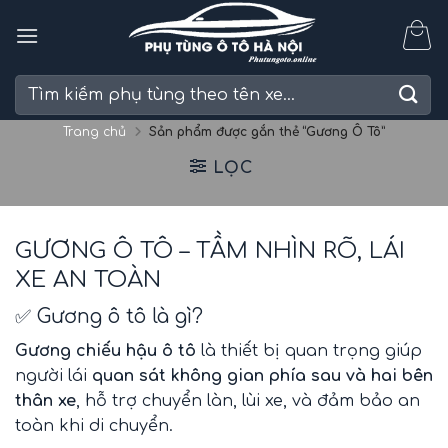
Skip
to
content
Tìm
kiếm:
Trang chủ
Sản phẩm được gắn thẻ “Gương Ô Tô”
LỌC
GƯƠNG Ô TÔ – TẦM NHÌN RÕ, LÁI
XE AN TOÀN
✅ Gương ô tô là gì?
Gương chiếu hậu ô tô
là thiết bị quan trọng giúp
người lái
quan sát không gian phía sau và hai bên
thân xe
, hỗ trợ chuyển làn, lùi xe, và đảm bảo an
toàn khi di chuyển.