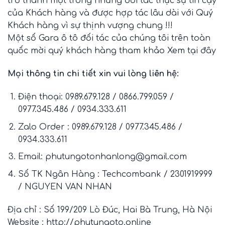
trở thành một trong những đối tác thực sự tin cậy
của Khách hàng và được hợp tác lâu dài với Quý
Khách hàng vì sự thịnh vượng chung !!!
Một số Gara ô tô đối tác của chúng tôi trên toàn
quốc mời quý khách hàng tham khảo
Xem tại đây
Mọi thông tin chi tiết xin vui lòng liên hệ:
Điện thoại: 0989.679.128 / 0866.799.059 /
0977.345.486 / 0934.333.611
Zalo Order : 0989.679.128 / 0977.345.486 /
0934.333.611
Email: phutungotonhanlong@gmail.com
Số TK Ngân Hàng : Techcombank / 2301919999
/ NGUYEN VAN NHAN
Địa chỉ : Số 199/209 Lò Đúc, Hai Bà Trung, Hà Nội
Website :
http://phutungoto.online