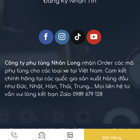
Đăng Ký Nhận Tin
Công ty phụ tùng Nhân Long
nhận Order các mã
phụ tùng cho các loại xe tại Việt Nam. Cam kết
chính hãng tại các quốc gia sản xuất hàng đầu
như Đức, Nhật, Hàn, Thái, Trung... Mọi liên hệ tư
vấn vui lòng kết bạn Zalo 0989 679 128
TM + © 2013 -2023
Phụ Tùng Ô Tô Nhân Long
. Thiết kế
web bởi
Novero Việt Nam
Đặt Hàng