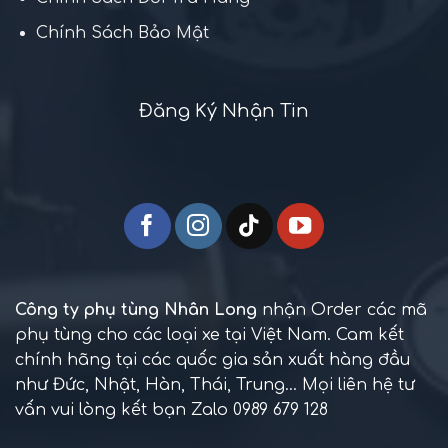
✅ Điện – đèn – cảm biến
✅ Các linh kiện nội – ngoại thất…
Chính Sách Bảo Mật
Phụ tùng Nhân Long cam kết:
🔹
Chất lượng đảm bảo
, có chính sách đổi trả rõ
Đăng Ký Nhận Tin
ràng
🔹
Giá thành hợp lý
, phù hợp cả khách lẻ và gara
lớn
🔹
Giao hàng toàn quốc
, tư vấn kỹ thuật tận tình
Liên hệ Phụ tùng Nhân Long
để
nhận báo giá và tư vấn sản phẩm
phù hợp cho dòng xe của bạn!
Công ty phụ tùng Nhân Long
nhận Order các mã
phụ tùng cho các loại xe tại Việt Nam. Cam kết
chính hãng tại các quốc gia sản xuất hàng đầu
như Đức, Nhật, Hàn, Thái, Trung... Mọi liên hệ tư
vấn vui lòng kết bạn Zalo 0989 679 128