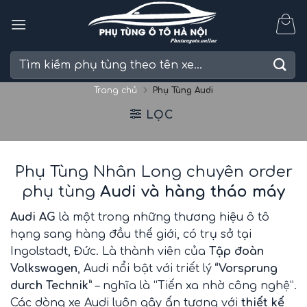
Skip
to
content
Tìm
kiếm:
Trang chủ
Phụ Tùng Audi
LỌC
Phụ Tùng Nhân Long chuyên order
phụ tùng
Audi và hàng tháo máy
Audi AG
là một trong những thương hiệu ô tô
hạng sang hàng đầu thế giới, có trụ sở tại
Ingolstadt, Đức. Là thành viên của
Tập đoàn
Volkswagen
, Audi nổi bật với triết lý
“Vorsprung
durch Technik”
– nghĩa là “Tiến xa nhờ công nghệ”.
Các dòng xe Audi luôn gây ấn tượng với
thiết kế