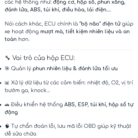
các hệ thống như:
động cơ, hộp số, phun xăng,
đánh lửa, ABS, túi khí, điều hòa, lái điện…
.
Nói cách khác, ECU chính là
“bộ não” điện tử
giúp
xe hoạt động
mượt mà, tiết kiệm nhiên liệu và an
toàn
hơn.
🔧 Vai trò của hộp ECU:
🎯 Quản lý
phun nhiên liệu & đánh lửa tối ưu
📊 Xử lý dữ liệu từ các cảm biến: nhiệt độ, O2, vị trí
bướm ga, knock…
🚗 Điều khiển hệ thống
ABS, ESP, túi khí, hộp số tự
động
🧠 Tự chẩn đoán lỗi, lưu mã lỗi OBD giúp kỹ thuật
dễ sửa chữa