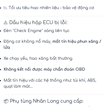
📉 Tối ưu tiêu hao nhiên liệu – bảo vệ động cơ
⚠️ Dấu hiệu hộp ECU bị lỗi:
Đèn “Check Engine” sáng liên tục
Động cơ không nổ máy,
mất tín hiệu phun xăng /
lửa
Xe chạy yếu, hao xăng bất thường
Không kết nối được máy chẩn đoán OBD
Mất tín hiệu với các hệ thống như: túi khí, ABS,
quạt làm mát…
📦 Phụ tùng Nhân Long cung cấp: