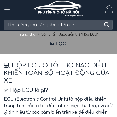
Skip
to
content
Tìm
kiếm:
Trang chủ
Sản phẩm được gắn thẻ “Hộp ECU”
LỌC
💻 HỘP ECU Ô TÔ – BỘ NÃO ĐIỀU
KHIỂN TOÀN BỘ HOẠT ĐỘNG CỦA
XE
✅ Hộp ECU là gì?
ECU (Electronic Control Unit)
là
hộp điều khiển
trung tâm
của ô tô, đảm nhận việc thu thập và xử
lý tín hiệu từ các cảm biến trên xe để điều khiển