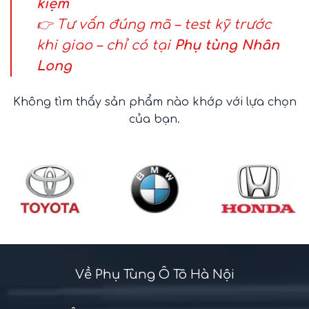
kiệm
👉 Tư vấn đúng mã – test kỹ trước
khi giao – chỉ có tại
Phụ tùng Nhân
Long
Không tìm thấy sản phẩm nào khớp với lựa chọn
của bạn.
Về Phụ Tùng Ô Tô Hà Nội