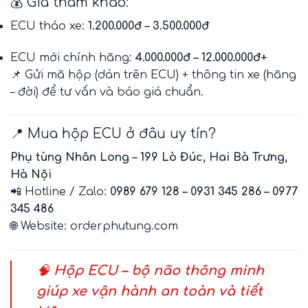
💰 Giá tham khảo:
ECU tháo xe:
1.200.000đ – 3.500.000đ
ECU mới chính hãng:
4.000.000đ – 12.000.000đ+
📌 Gửi mã hộp (dán trên ECU) + thông tin xe (hãng
– đời) để tư vấn và báo giá chuẩn.
📍 Mua hộp ECU ở đâu uy tín?
Phụ tùng Nhân Long – 199 Lò Đúc, Hai Bà Trưng,
Hà Nội
📲 Hotline / Zalo:
0989 679 128 – 0931 345 286 – 0977
345 486
🌐 Website:
orderphutung.com
🧠
Hộp ECU – bộ não thông minh
giúp xe vận hành an toàn và tiết