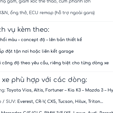
 hạ gầm, giảm xóc thể thao, cùm phanh lớn
K&N, ống thở, ECU remap (hỗ trợ ngoài gara)
ịch vụ kèm theo:
hối màu – concept độ – lên bản thiết kế
ắp đặt tận nơi hoặc liên kết garage
i công độ theo yêu cầu, riêng biệt cho từng dòng xe
 xe phù hợp với các dòng:
ng:
Toyota Vios, Altis, Fortuner – Kia K3 – Mazda 3 – 
o / SUV:
Everest, CR-V, CX5, Tucson, Hilux, Triton…