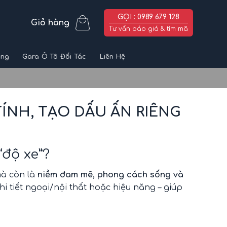
GỌI : 0989 679 128
Giỏ hàng
Tư vấn báo giá & tìm mã
ùng
Gara Ô Tô Đối Tác
Liên Hệ
TÍNH, TẠO DẤU ẤN RIÊNG
độ xe”?
mà còn là
niềm đam mê, phong cách sống và
chi tiết ngoại/nội thất hoặc hiệu năng – giúp