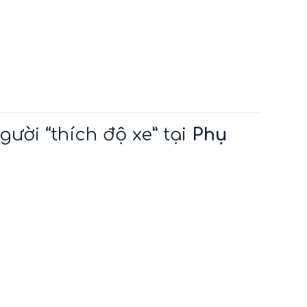
ười “thích độ xe” tại
Phụ