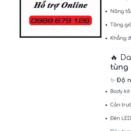
Nâng tầm
Tăng giá
Khẳng 
🔥 Da
tùng
✨
Độ n
Body kit
Cản trướ
Đèn LED