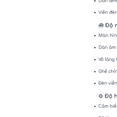
Dán tem 
Viền đè
🧰
Độ n
Màn hình
Dàn âm 
Vô lăng 
Ghế chỉ
Đèn viền
⚙️
Độ h
Cảm biến