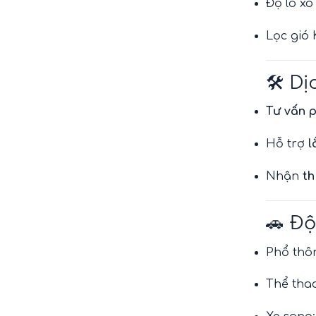
Độ lò xo
Lọc gió 
🛠️ D
Tư vấn p
Hỗ trợ
l
Nhận
th
🚗 Độ
Phổ thô
Thể tha