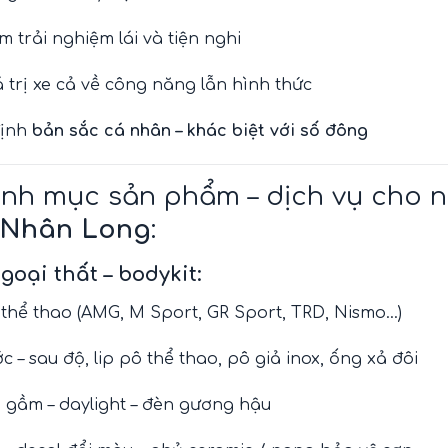
 trải nghiệm lái và tiện nghi
 trị xe cả về công năng lẫn hình thức
định
bản sắc cá nhân – khác biệt với số đông
nh mục sản phẩm – dịch vụ cho ng
 Nhân Long
:
goại thất – bodykit:
 thể thao (AMG, M Sport, GR Sport, TRD, Nismo…)
c – sau độ, lip pô thể thao, pô giả inox, ống xả đôi
 gầm – daylight – đèn gương hậu