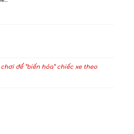
he…
 chơi để “biến hóa” chiếc xe theo