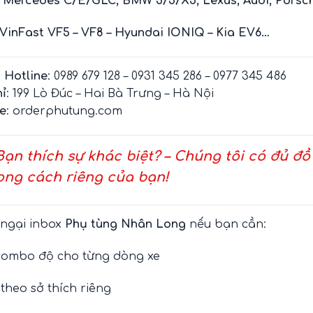
:
Mercedes C/E/GLC, BMW 3/5/X5, Lexus, Audi, Porsc
VinFast VF5 – VF8 – Hyundai IONIQ – Kia EV6…
/ Hotline
: 0989 679 128 – 0931 345 286 – 0977 345 486
hỉ
: 199 Lò Đúc – Hai Bà Trưng – Hà Nội
e
:
orderphutung.com
Bạn thích sự khác biệt? – Chúng tôi có đủ đồ
ng cách riêng của bạn!
 ngại inbox
Phụ tùng Nhân Long
nếu bạn cần:
combo độ cho từng dòng xe
 theo sở thích riêng