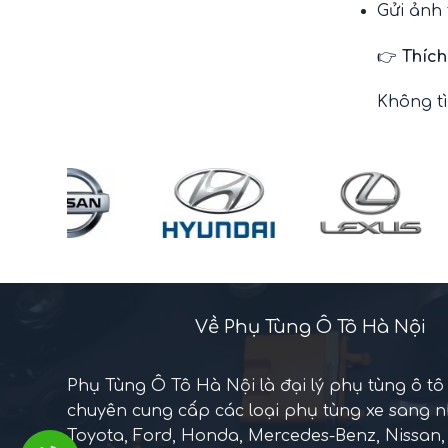
Gửi ảnh 
👉
Thích
Không t
Về Phụ Tùng Ô Tô Hà Nội
Phụ Tùng Ô Tô Hà Nội là đại lý phụ tùng ô tô
chuyên cung cấp các loại phụ tùng xe sang 
Toyota, Ford, Honda, Mercedes-Benz, Nissan, 