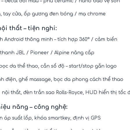
– decal đổi màu – phủ ceramic / nano bảo vệ sơn
n, tay cửa, ốp gương đen bóng / mạ chrome
ội thất – tiện nghi:
 Android thông minh – tích hợp 360° / cảm biến
thanh JBL / Pioneer / Alpine nâng cấp
bọc da thể thao, cần số độ – start/stop gắn logo
nh điện, ghế massage, bọc da phong cách thể thao
 nội thất, đèn trần sao Rolls-Royce, HUD hiển thị tốc 
iệu năng – công nghệ:
 áp suất lốp, khóa smartkey, định vị GPS