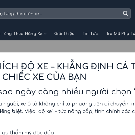
 Tùng Theo Hãng Xe
Giới Thiệu
Tin Tức
Tra Mã Phụ T
ÍCH ĐỘ XE – KHẲNG ĐỊNH CÁ 
 CHIẾC XE CỦA BẠN
sao ngày càng nhiều người chọn “
u người, xe ô tô không chỉ là phương tiện di chuyển, 
riêng biệt
. Việc “độ xe” – tức nâng cấp, tinh chỉnh các 
n gu thẩm mỹ độc đáo