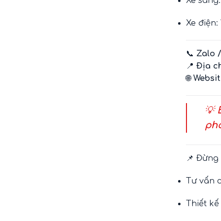
Xe sang
Xe điện:
📞
Zalo 
📍
Địa c
🌐
Websit
💡
pho
📌 Đừng
Tư vấn 
Thiết kế