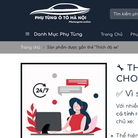
Skip
to
Tìm
kiếm:
content
Danh Mục Phụ Tùng
Trang Chủ
Phụ
Trang chủ
Sản phẩm được gắn thẻ “Thích độ xe”
🔧
TH
CHO
✅ Vì 
Với nhiề
cá tính 
chủ xe:
Thể hiệ