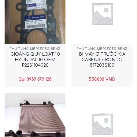
PHỤ TÙNG MERCEDES-BENZ
PHỤ TÙNG MERCEDES-BENZ
GIOĂNG QUY LOÁT 1.0
BI MAY Ơ TRƯỚC KIA
HYUNDAI I10 OEM
CARENS / RONDO
P2231104020
517203S100
Gọi 0989 679 128
550.000
VND