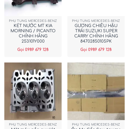
PHỤ TÙNG MERCEDES-BENZ
PHỤ TÙNG MERCEDES-BENZ
KÉT NƯỚC MT KIA
GƯƠNG CHIẾU HẬU
MORNING / PICANTO
TRÁI SUZUKI SUPER
CHÍNH HÃNG
CARRY CHÍNH HÃNG
253101Y000
84702850105PK
Gọi 0989 679 128
Gọi 0989 679 128
PHỤ TÙNG MERCEDES-BENZ
PHỤ TÙNG MERCEDES-BENZ