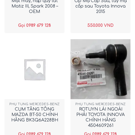
Mặt máy, nắp quy lát
Ốp Mạ Cốp Sau, tay mạ
Matiz III, Spark 2008 –
cốp sau Toyota Innova
OEM
2015
Gọi 0989 679 128
550.000
VND
HOT
PHỤ TÙNG MERCEDES-BENZ
PHỤ TÙNG MERCEDES-BENZ
CỤM TĂNG TỔNG
ROTUYN LÁI NGOÀI
MAZDA BT-50 CHÍNH
PHẢI TOYOTA INNOVA
HÃNG BK3Q6A228BH
CHÍNH HÃNG
4504609261
Gọi 0989 679 128
Gọi 0989 679 128