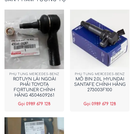
New
PHỤ TÙNG MERCEDES-BENZ
PHỤ TÙNG MERCEDES-BENZ
ROTUYN LÁI NGOÀI
MÔ BIN 2.0L HYUNDAI
PHẢI TOYOTA
SANTAFE CHÍNH HÃNG
FORTUNER CHÍNH
273003F100
HÃNG 4504609261
Gọi 0989 679 128
Gọi 0989 679 128