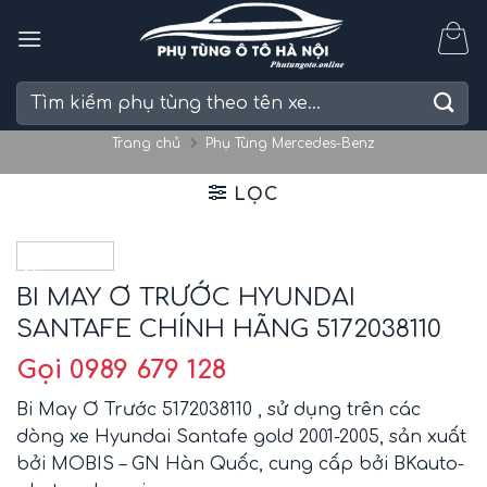
Skip
to
content
Tìm
kiếm:
Trang chủ
Phụ Tùng Mercedes-Benz
LỌC
New
BI MAY Ơ TRƯỚC HYUNDAI
SANTAFE CHÍNH HÃNG 5172038110
Gọi 0989 679 128
Bi May Ơ Trước 5172038110 , sử dụng trên các
dòng xe Hyundai Santafe gold 2001-2005, sản xuất
bởi MOBIS – GN Hàn Quốc, cung cấp bởi BKauto-