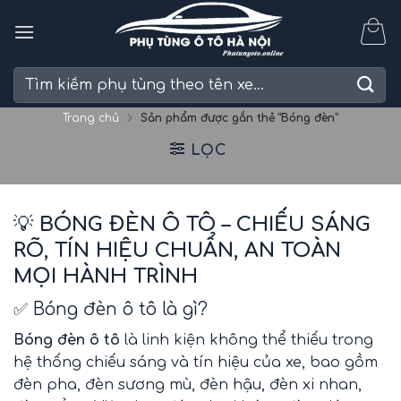
Skip
to
content
Tìm
kiếm:
Trang chủ
Sản phẩm được gắn thẻ “Bóng đèn”
LỌC
💡
BÓNG ĐÈN Ô TÔ – CHIẾU SÁNG
RÕ, TÍN HIỆU CHUẨN, AN TOÀN
MỌI HÀNH TRÌNH
✅ Bóng đèn ô tô là gì?
Bóng đèn ô tô
là linh kiện không thể thiếu trong
hệ thống chiếu sáng và tín hiệu của xe, bao gồm
đèn pha, đèn sương mù, đèn hậu, đèn xi nhan,