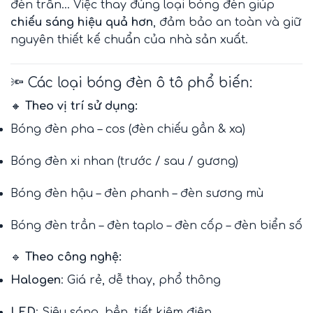
đèn trần… Việc thay đúng loại bóng đèn giúp
chiếu sáng hiệu quả hơn
, đảm bảo an toàn và giữ
nguyên thiết kế chuẩn của nhà sản xuất.
🔦 Các loại bóng đèn ô tô phổ biến:
🔸
Theo vị trí sử dụng:
Bóng đèn pha – cos (đèn chiếu gần & xa)
Bóng đèn xi nhan (trước / sau / gương)
Bóng đèn hậu – đèn phanh – đèn sương mù
Bóng đèn trần – đèn taplo – đèn cốp – đèn biển số
🔹
Theo công nghệ:
Halogen
: Giá rẻ, dễ thay, phổ thông
LED
: Siêu sáng, bền, tiết kiệm điện