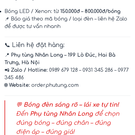
Bóng LED / Xenon: từ
150.000đ – 800.000đ/bóng
📌 Báo giá theo mã bóng / loại đèn – liên hệ Zalo
để được tư vấn nhanh
📞 Liên hệ đặt hàng:
📍
Phụ tùng Nhân Long – 199 Lò Đúc, Hai Bà
Trưng, Hà Nội
📲
Zalo / Hotline:
0989 679 128 – 0931 345 286 – 0977
345 486
🌐
Website:
orderphutung.com
💬
Bóng đèn sáng rõ – lái xe tự tin!
Đến
Phụ tùng Nhân Long
để chọn
đúng bóng – đúng chân – đúng
điện áp – đúng giá!