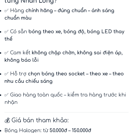
tùng Nhân Long
?
✅ Hàng
chính hãng – đúng chuẩn – ánh sáng
chuẩn màu
✅ Có sẵn
bóng theo xe, bóng độ, bóng LED thay
thế
✅ Cam kết
không chập chờn, không sai điện áp,
không báo lỗi
✅ Hỗ trợ
chọn bóng theo socket – theo xe – theo
nhu cầu chiếu sáng
✅ Giao hàng toàn quốc – kiểm tra hàng trước khi
nhận
💰 Giá bán tham khảo:
Bóng Halogen: từ
50.000đ – 150.000đ