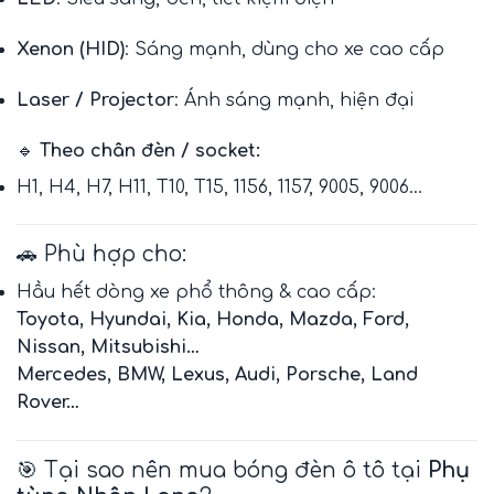
Xenon (HID)
: Sáng mạnh, dùng cho xe cao cấp
Laser / Projector
: Ánh sáng mạnh, hiện đại
🔹
Theo chân đèn / socket:
H1, H4, H7, H11, T10, T15, 1156, 1157, 9005, 9006…
🚗 Phù hợp cho:
Hầu hết dòng xe phổ thông & cao cấp:
Toyota, Hyundai, Kia, Honda, Mazda, Ford,
Nissan, Mitsubishi…
Mercedes, BMW, Lexus, Audi, Porsche, Land
Rover…
🎯 Tại sao nên mua bóng đèn ô tô tại
Phụ