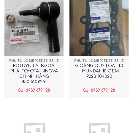
HOT
PHỤ TÙNG MERCEDES-BENZ
PHỤ TÙNG MERCEDES-BENZ
ROTUYN LÁI NGOÀI
GIOĂNG QUY LOÁT 1.0
PHẢI TOYOTA INNOVA
HYUNDAI I10 OEM
CHÍNH HÃNG
P2231104020
4504609261
Gọi 0989 679 128
Gọi 0989 679 128
New