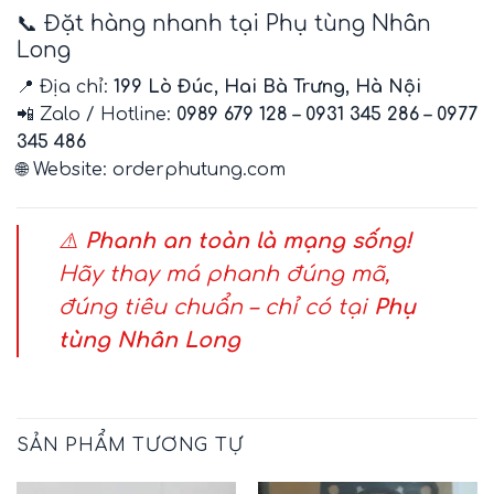
📞 Đặt hàng nhanh tại Phụ tùng Nhân
Long
📍 Địa chỉ:
199 Lò Đúc, Hai Bà Trưng, Hà Nội
📲 Zalo / Hotline:
0989 679 128 – 0931 345 286 – 0977
345 486
🌐 Website:
orderphutung.com
⚠️
Phanh an toàn là mạng sống!
Hãy thay má phanh đúng mã,
đúng tiêu chuẩn – chỉ có tại
Phụ
tùng Nhân Long
SẢN PHẨM TƯƠNG TỰ