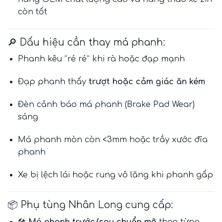
còn tốt
🔎 Dấu hiệu cần thay má phanh:
Phanh kêu “ré ré” khi rà hoặc đạp mạnh
Đạp phanh thấy
trượt hoặc cảm giác ăn kém
Đèn cảnh báo má phanh (Brake Pad Wear)
sáng
Má phanh mòn còn <3mm hoặc trầy xước đĩa
phanh
Xe bị lệch lái hoặc rung vô lăng khi phanh gấp
📦 Phụ tùng Nhân Long cung cấp:
🛠️
Má phanh trước/sau chuẩn mã
theo từng