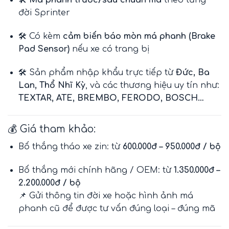
đời Sprinter
🛠️ Có kèm
cảm biến báo mòn má phanh (Brake
Pad Sensor)
nếu xe có trang bị
🛠️ Sản phẩm nhập khẩu trực tiếp từ
Đức, Ba
Lan, Thổ Nhĩ Kỳ
, và các thương hiệu uy tín như:
TEXTAR, ATE, BREMBO, FERODO, BOSCH…
💰 Giá tham khảo:
Bố thắng tháo xe zin: từ
600.000đ – 950.000đ / bộ
Bố thắng mới chính hãng / OEM: từ
1.350.000đ –
2.200.000đ / bộ
📌 Gửi thông tin đời xe hoặc hình ảnh má
phanh cũ để được tư vấn đúng loại – đúng mã