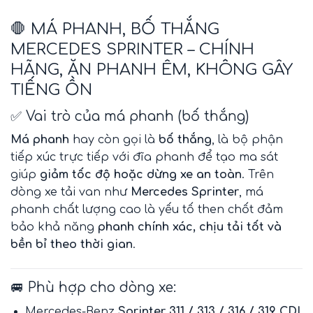
🛑 MÁ PHANH, BỐ THẮNG
MERCEDES SPRINTER – CHÍNH
HÃNG, ĂN PHANH ÊM, KHÔNG GÂY
TIẾNG ỒN
✅ Vai trò của má phanh (bố thắng)
Má phanh
hay còn gọi là
bố thắng
, là bộ phận
tiếp xúc trực tiếp với đĩa phanh để tạo ma sát
giúp
giảm tốc độ hoặc dừng xe an toàn
. Trên
dòng xe tải van như
Mercedes Sprinter
, má
phanh chất lượng cao là yếu tố then chốt đảm
bảo khả năng
phanh chính xác, chịu tải tốt và
bền bỉ theo thời gian
.
🚐 Phù hợp cho dòng xe:
Mercedes-Benz
Sprinter 311 / 313 / 316 / 319 CDI