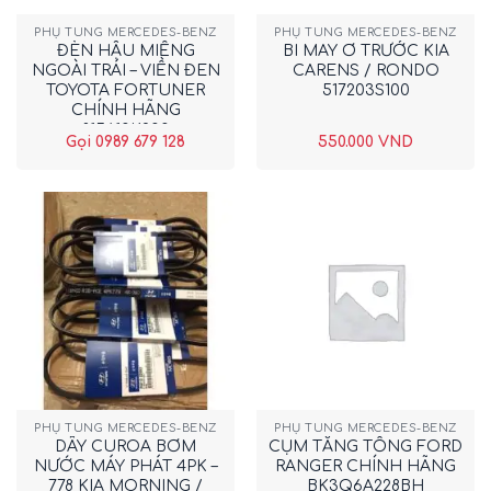
PHỤ TÙNG MERCEDES-BENZ
PHỤ TÙNG MERCEDES-BENZ
ĐÈN HẬU MIẾNG
BI MAY Ơ TRƯỚC KIA
NGOÀI TRÁI – VIỀN ĐEN
CARENS / RONDO
TOYOTA FORTUNER
517203S100
CHÍNH HÃNG
815610K200
Gọi 0989 679 128
550.000
VND
PHỤ TÙNG MERCEDES-BENZ
PHỤ TÙNG MERCEDES-BENZ
DÂY CUROA BƠM
CỤM TĂNG TỔNG FORD
NƯỚC MÁY PHÁT 4PK –
RANGER CHÍNH HÃNG
778 KIA MORNING /
BK3Q6A228BH