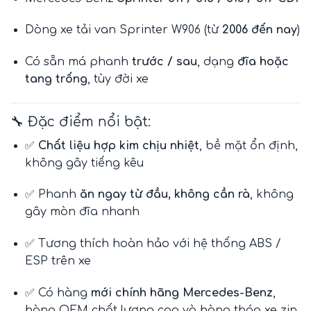
Dòng xe tải van Sprinter W906 (từ
2006 đến nay
)
Có sẵn má phanh
trước / sau
, dạng
đĩa hoặc
tang trống
, tùy đời xe
🔧 Đặc điểm nổi bật:
✅
Chất liệu hợp kim chịu nhiệt
, bề mặt ổn định,
không gây tiếng kêu
✅ Phanh
ăn ngay từ đầu, không cần rà
, không
gây mòn đĩa nhanh
✅ Tương thích hoàn hảo với hệ thống ABS /
ESP trên xe
✅ Có hàng
mới chính hãng Mercedes-Benz
,
hàng OEM chất lượng cao và hàng tháo xe zin