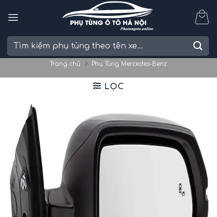
Skip
to
content
Tìm
kiếm:
Trang chủ
Phụ Tùng Mercedes-Benz
LỌC