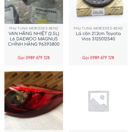
PHỤ TÙNG MERCEDES-BENZ
PHỤ TÙNG MERCEDES-BENZ
VAN HẰNG NHIỆT (2.5L)
Lá côn 21.2cm Toyota
L6 DAEWOO MAGNUS
Vios 3125012540
CHÍNH HÃNG 96393800
Gọi 0989 679 128
Gọi 0989 679 128