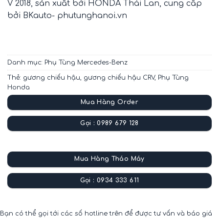
V 2018, sản xuất bởi HONDA Thái Lan, cung cấp
bởi BKauto- phutunghanoi.vn
Danh mục:
Phụ Tùng Mercedes-Benz
Thẻ:
gương chiếu hậu
,
gương chiếu hậu CRV
,
Phụ Tùng
Honda
Mua Hàng Order
Gọi : 0989 679 128
Mua Hàng Tháo Máy
Gọi : 0934 333 611
Bạn có thể gọi tới các số hotline trên để được tư vấn và báo giá