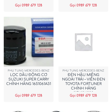
Gọi 0989 679 128
Gọi 0989 679 128
PHỤ TÙNG MERCEDES-BENZ
PHỤ TÙNG MERCEDES-BENZ
LỌC DẦU ĐỘNG CƠ
ĐÈN HẬU MIẾNG
SUZUKI SUPER CARRY
NGOÀI TRÁI – VIỀN ĐEN
CHÍNH HÃNG 1651061A31
TOYOTA FORTUNER
CHÍNH HÃNG
815610K200
Gọi 0989 679 128
Gọi 0989 679 128