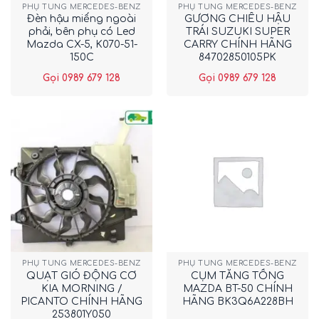
PHỤ TÙNG MERCEDES-BENZ
PHỤ TÙNG MERCEDES-BENZ
Đèn hậu miếng ngoài
GƯƠNG CHIẾU HẬU
phải, bên phụ có Led
TRÁI SUZUKI SUPER
Mazda CX-5, K070-51-
CARRY CHÍNH HÃNG
150C
84702850105PK
Gọi 0989 679 128
Gọi 0989 679 128
PHỤ TÙNG MERCEDES-BENZ
PHỤ TÙNG MERCEDES-BENZ
QUẠT GIÓ ĐỘNG CƠ
CỤM TĂNG TỔNG
KIA MORNING /
MAZDA BT-50 CHÍNH
PICANTO CHÍNH HÃNG
HÃNG BK3Q6A228BH
253801Y050