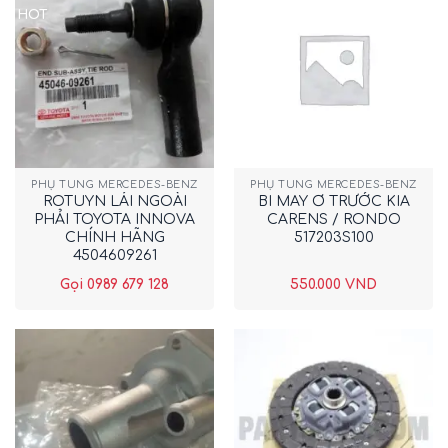
HOT
PHỤ TÙNG MERCEDES-BENZ
PHỤ TÙNG MERCEDES-BENZ
ROTUYN LÁI NGOÀI
BI MAY Ơ TRƯỚC KIA
PHẢI TOYOTA INNOVA
CARENS / RONDO
CHÍNH HÃNG
517203S100
4504609261
Gọi 0989 679 128
550.000
VND