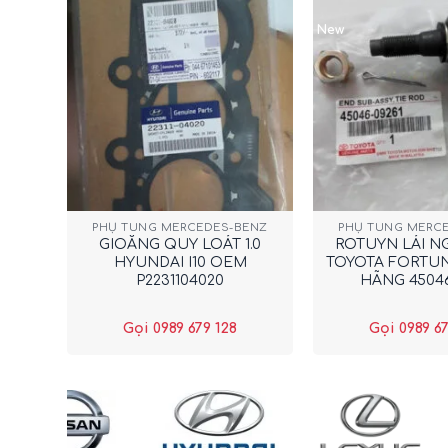
New
+
+
PHỤ TÙNG MERCEDES-BENZ
PHỤ TÙNG MERC
GIOĂNG QUY LOÁT 1.0
ROTUYN LÁI NG
HYUNDAI I10 OEM
TOYOTA FORTU
P2231104020
HÃNG 4504
Gọi 0989 679 128
Gọi 0989 67