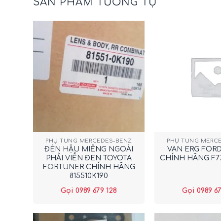
SẢN PHẨM TƯƠNG TỰ
+
+
PHỤ TÙNG MERCEDES-BENZ
PHỤ TÙNG MERC
ĐÈN HẬU MIẾNG NGOÀI
VAN ERG FOR
PHẢI VIỀN ĐEN TOYOTA
CHÍNH HÃNG F7
FORTUNER CHÍNH HÃNG
815510K190
Gọi 0989 679 128
Gọi 0989 67