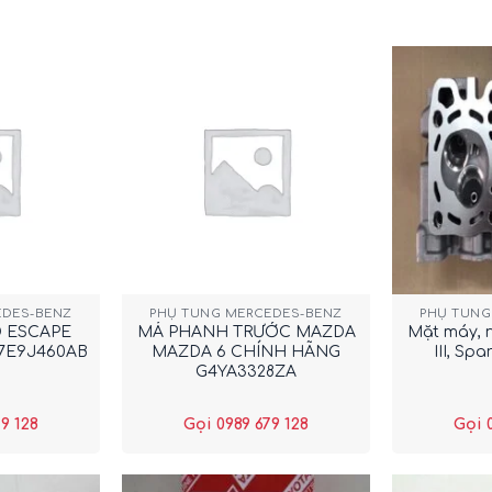
+
+
EDES-BENZ
PHỤ TÙNG MERCEDES-BENZ
PHỤ TÙNG
D ESCAPE
MÁ PHANH TRƯỚC MAZDA
Mặt máy, n
7E9J460AB
MAZDA 6 CHÍNH HÃNG
III, Sp
G4YA3328ZA
9 128
Gọi 0989 679 128
Gọi 