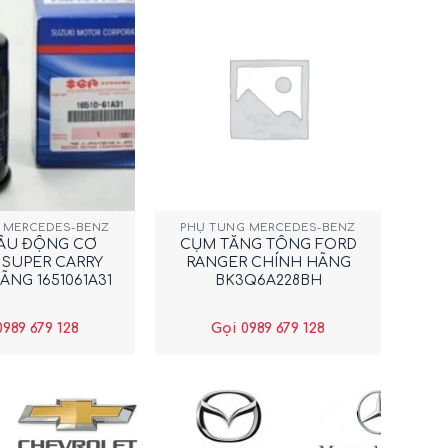
+
 MERCEDES-BENZ
PHỤ TÙNG MERCEDES-BENZ
ẦU ĐỘNG CƠ
CỤM TĂNG TỔNG FORD
 SUPER CARRY
RANGER CHÍNH HÃNG
ÃNG 1651061A31
BK3Q6A228BH
0989 679 128
Gọi 0989 679 128