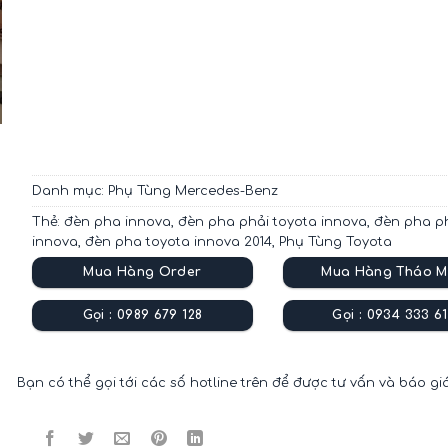
Danh mục:
Phụ Tùng Mercedes-Benz
Thẻ:
đèn pha innova
,
đèn pha phải toyota innova
,
đèn pha p
innova
,
đèn pha toyota innova 2014
,
Phụ Tùng Toyota
Mua Hàng Order
Mua Hàng Tháo M
Gọi : 0989 679 128
Gọi : 0934 333 61
Bạn có thể gọi tới các số hotline trên để được tư vấn và báo gi