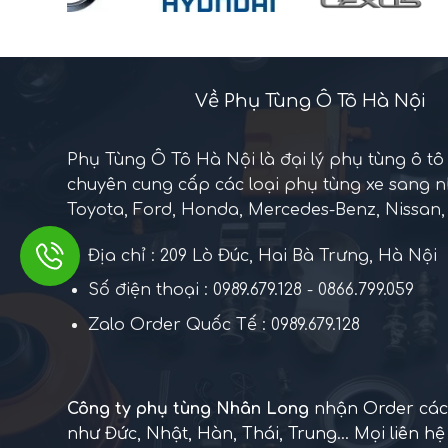
Về Phụ Tùng Ô Tô Hà Nội
Phụ Tùng Ô Tô Hà Nội là đại lý phụ tùng ô tô
chuyên cung cấp các loại phụ tùng xe sang 
Toyota, Ford, Honda, Mercedes-Benz, Nissan, 
Địa chỉ : 209 Lò Đúc, Hai Bà Trưng, Hà Nội
Số điện thoại : 0989.679.128 - 0866.799.059
Zalo Order Quốc Tế : 0989.679.128
Công ty phụ tùng Nhân Long
nhận Order các 
như Đức, Nhật, Hàn, Thái, Trung... Mọi liên hệ