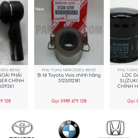
New
+
+
EDES-BENZ
PHỤ TÙNG MERCEDES-BENZ
PHỤ TÙNG
OÀI PHẢI
Bi tê Toyota Vios chính hãng
LỌC D
NER CHÍNH
3123012181
SUZUKI
609261
CHÍNH H
9 128
Gọi 0989 679 128
Gọi 