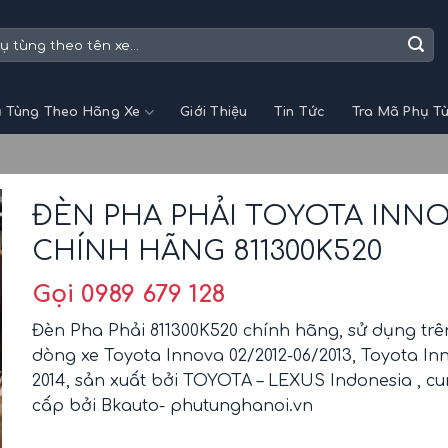
 Tùng Theo Hãng Xe
Giới Thiệu
Tin Tức
Tra Mã Phụ T
ĐÈN PHA PHẢI TOYOTA INN
CHÍNH HÃNG 811300K520
Gọi 0989 679 128
Đèn Pha Phải 811300K520 chính hãng, sử dụng trê
dòng xe Toyota Innova 02/2012-06/2013, Toyota In
2014, sản xuất bởi TOYOTA – LEXUS Indonesia , c
cấp bởi Bkauto- phutunghanoi.vn