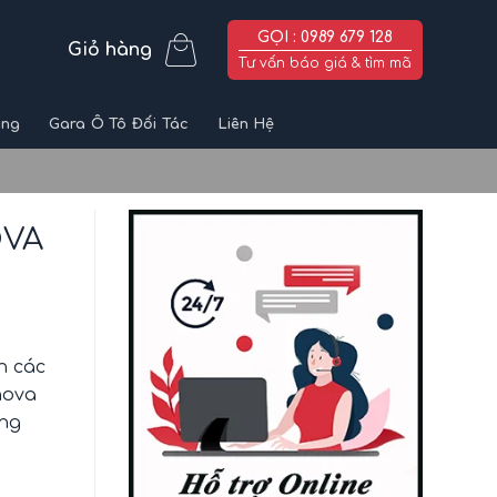
GỌI : 0989 679 128
Giỏ hàng
Tư vấn báo giá & tìm mã
ùng
Gara Ô Tô Đối Tác
Liên Hệ
OVA
n các
nova
ung