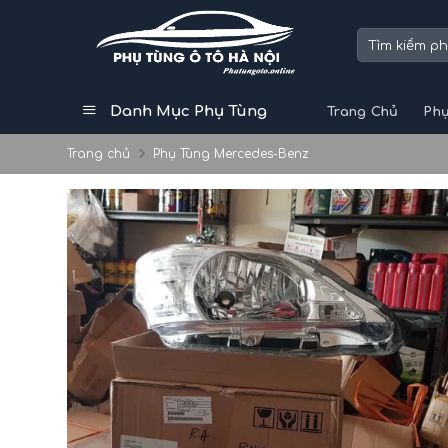
Skip
to
Tìm
kiếm:
content
Danh Mục Phụ Tùng
Trang Chủ
Phụ
Trang chủ
Phụ Tùng Mercedes-Benz