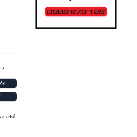
hụ
áy
1
á cụ thể