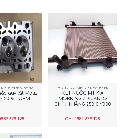
+
 MERCEDES-BENZ
PHỤ TÙNG MERCEDES-BENZ
ắp quy lát Matiz
KÉT NƯỚC MT KIA
ark 2008 – OEM
MORNING / PICANTO
CHÍNH HÃNG 253101Y000
0989 679 128
Gọi 0989 679 128