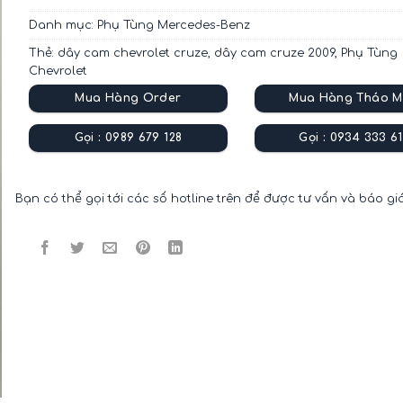
Danh mục:
Phụ Tùng Mercedes-Benz
Thẻ:
dây cam chevrolet cruze
,
dây cam cruze 2009
,
Phụ Tùng
Chevrolet
Mua Hàng Order
Mua Hàng Tháo M
Gọi : 0989 679 128
Gọi : 0934 333 61
Bạn có thể gọi tới các số hotline trên để được tư vấn và báo gi