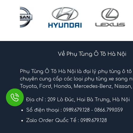
Về Phụ Tùng Ô Tô Hà Nội
Phụ Tùng Ô Tô Hà Nội là đại lý phụ tùng ô tô
chuyên cung cấp các loại phụ tùng xe sang 
Toyota, Ford, Honda, Mercedes-Benz, Nissan, 
Địa chỉ : 209 Lò Đúc, Hai Bà Trưng, Hà Nội
Số điện thoại : 0989.679.128 - 0866.799.059
Zalo Order Quốc Tế : 0989.679.128