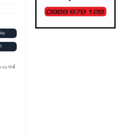
áy
1
á cụ thể