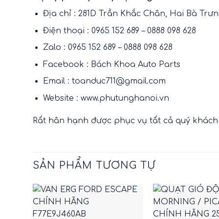
Địa chỉ : 281D Trần Khắc Chân, Hai Bà Trư
Điện thoại : 0965 152 689 – 0888 098 628
Zalo : 0965 152 689 – 0888 098 628
Facebook :
Bách Khoa Auto Parts
Email : toanduc711@gmail.com
Website : www.phutunghanoi.vn
Rất hân hạnh được phục vụ tất cả quý khách
SẢN PHẨM TƯƠNG TỰ
+
+