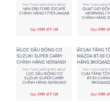
PHỤ TÙNG MERCEDES-BENZ
PHỤ TÙNG MERC
VAN ERG FORD ESCAPE
QUẠT GIÓ ĐỘN
CHÍNH HÃNG F77E9J460AB
MORNING / 
CHÍNH HÃNG 2
Gọi 0989 679 128
Gọi 0989 67
+
+
PHỤ TÙNG MERCEDES-BENZ
PHỤ TÙNG MERC
LỌC DẦU ĐỘNG CƠ
CỤM TĂNG TỔ
SUZUKI SUPER CARRY
BT-50 CHÍN
CHÍNH HÃNG 1651061A31
BK3Q6A2
Gọi 0989 679 128
Gọi 0989 67