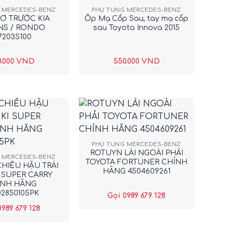
 MERCEDES-BENZ
PHỤ TÙNG MERCEDES-BENZ
 Ơ TRƯỚC KIA
Ốp Mạ Cốp Sau, tay mạ cốp
NS / RONDO
sau Toyota Innova 2015
7203S100
0.000
VND
550.000
VND
New
+
PHỤ TÙNG MERCEDES-BENZ
ROTUYN LÁI NGOÀI PHẢI
 MERCEDES-BENZ
TOYOTA FORTUNER CHÍNH
HIẾU HẬU TRÁI
HÃNG 4504609261
 SUPER CARRY
ÍNH HÃNG
02850105PK
Gọi 0989 679 128
0989 679 128