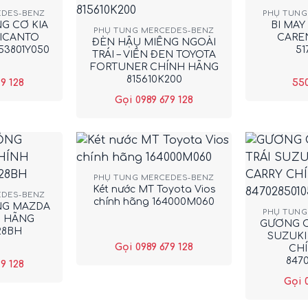
+
EDES-BENZ
PHỤ TÙNG
G CƠ KIA
BI MAY
PHỤ TÙNG MERCEDES-BENZ
PICANTO
CARE
ĐÈN HẬU MIẾNG NGOÀI
53801Y050
51
TRÁI – VIỀN ĐEN TOYOTA
FORTUNER CHÍNH HÃNG
815610K200
9 128
55
Gọi 0989 679 128
+
PHỤ TÙNG MERCEDES-BENZ
+
Két nước MT Toyota Vios
EDES-BENZ
chính hãng 164000M060
NG MAZDA
PHỤ TÙNG
H HÃNG
GƯƠNG C
28BH
SUZUKI
Gọi 0989 679 128
CH
847
9 128
Gọi 