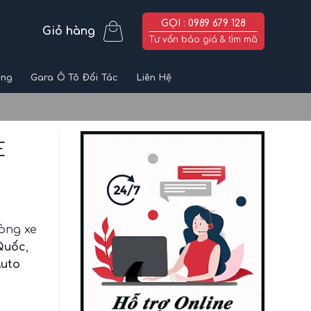
GỌI : 0989 679 128
Giỏ hàng
Tư vấn báo giá & tìm mã
ùng
Gara Ô Tô Đối Tác
Liên Hệ
E
dòng xe
Quốc
,
Auto