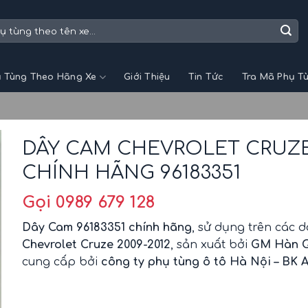
 Tùng Theo Hãng Xe
Giới Thiệu
Tin Tức
Tra Mã Phụ T
DÂY CAM CHEVROLET CRUZ
CHÍNH HÃNG 96183351
Gọi 0989 679 128
Dây Cam 96183351 chính hãng
, sử dụng trên các 
Chevrolet Cruze 2009-2012
, sản xuất bởi
GM Hàn 
cung cấp bởi
công ty phụ tùng ô tô Hà Nội – BK 