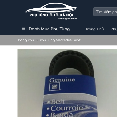
Skip
to
Tìm
kiếm:
content
Danh Mục Phụ Tùng
Trang Chủ
Phụ
Trang chủ
Phụ Tùng Mercedes-Benz