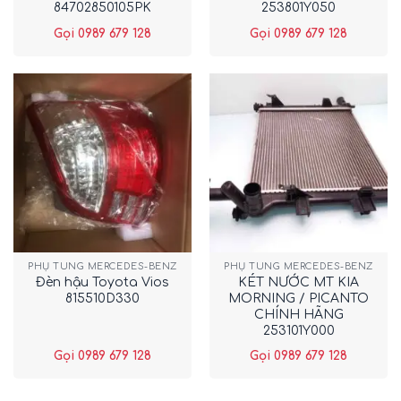
84702850105PK
253801Y050
Gọi 0989 679 128
Gọi 0989 679 128
PHỤ TÙNG MERCEDES-BENZ
PHỤ TÙNG MERCEDES-BENZ
Đèn hậu Toyota Vios
KÉT NƯỚC MT KIA
815510D330
MORNING / PICANTO
CHÍNH HÃNG
253101Y000
Gọi 0989 679 128
Gọi 0989 679 128