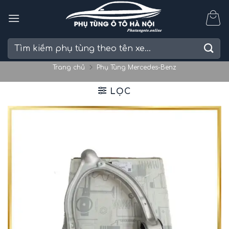
Skip
to
content
Tìm
kiếm:
Trang chủ
Phụ Tùng Mercedes-Benz
LỌC