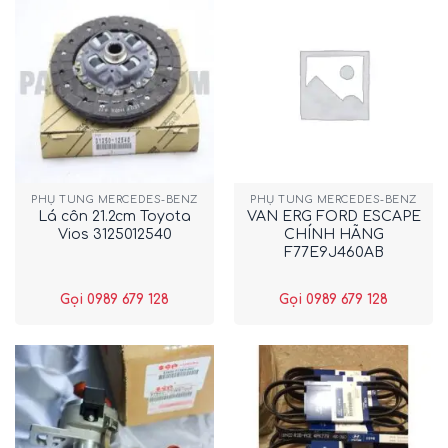
PHỤ TÙNG MERCEDES-BENZ
PHỤ TÙNG MERCEDES-BENZ
Lá côn 21.2cm Toyota
VAN ERG FORD ESCAPE
Vios 3125012540
CHÍNH HÃNG
F77E9J460AB
Gọi 0989 679 128
Gọi 0989 679 128