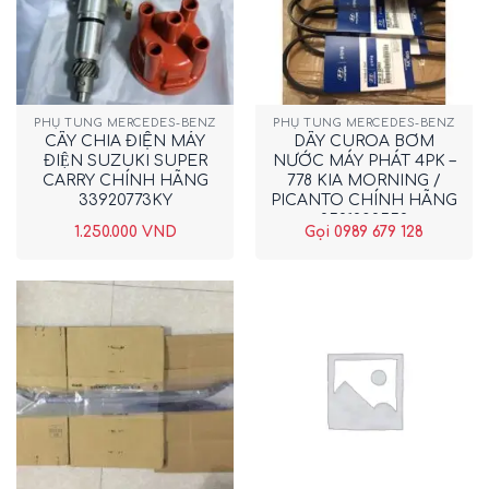
PHỤ TÙNG MERCEDES-BENZ
PHỤ TÙNG MERCEDES-BENZ
CÂY CHIA ĐIỆN MÁY
DÂY CUROA BƠM
ĐIỆN SUZUKI SUPER
NƯỚC MÁY PHÁT 4PK –
CARRY CHÍNH HÃNG
778 KIA MORNING /
33920773KY
PICANTO CHÍNH HÃNG
2521202552
1.250.000
VND
Gọi 0989 679 128
New