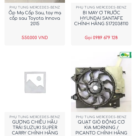
PHỤ TÙNG MERCEDES-BENZ
PHỤ TÙNG MERCEDES-BENZ
Ốp Mạ Cốp Sau, tay mạ
BI MAY Ơ TRƯỚC
cốp sau Toyota Innova
HYUNDAI SANTAFE
2015
CHÍNH HÃNG 5172038110
550.000
VND
Gọi 0989 679 128
PHỤ TÙNG MERCEDES-BENZ
PHỤ TÙNG MERCEDES-BENZ
GƯƠNG CHIẾU HẬU
QUẠT GIÓ ĐỘNG CƠ
TRÁI SUZUKI SUPER
KIA MORNING /
CARRY CHÍNH HÃNG
PICANTO CHÍNH HÃNG