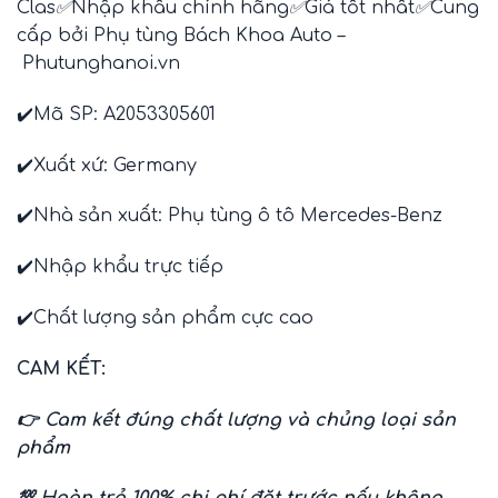
Clas
✅
Nhập khẩu chính hãng
✅
Giá tốt nhất
✅
Cung
cấp bởi Phụ tùng Bách Khoa Auto –
Phutunghanoi.vn
✔️Mã SP: A2053305601
✔️Xuất xứ:
Germany
✔️Nhà sản xuất:
Phụ tùng ô tô Mercedes-Benz
✔️Nhập khẩu trực tiếp
✔️Chất lượng sản phẩm cực cao
CAM KẾT:
👉 Cam kết đúng chất lượng và chủng loại sản
phẩm