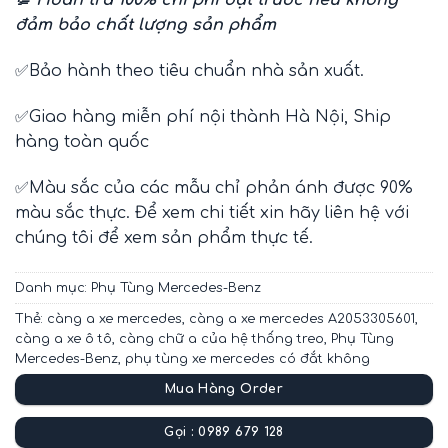
💯 Hoàn trả 100% chi phí đặt trước nếu không
đảm bảo chất lượng sản phẩm
✅Bảo hành theo tiêu chuẩn nhà sản xuất.
✅Giao hàng miễn phí nội thành Hà Nội, Ship
hàng toàn quốc
✅Màu sắc của các mẫu chỉ phản ánh được 90%
màu sắc thực. Để xem chi tiết xin hãy liên hệ với
chúng tôi để xem sản phẩm thực tế.
Danh mục:
Phụ Tùng Mercedes-Benz
Thẻ:
càng a xe mercedes
,
càng a xe mercedes A2053305601
,
càng a xe ô tô
,
càng chữ a của hệ thống treo
,
Phụ Tùng
Mercedes-Benz
,
phụ tùng xe mercedes có đắt không
Mua Hàng Order
Gọi : 0989 679 128