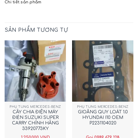
Chi tiết sản phẩm
SẢN PHẨM TƯƠNG TỰ
PHỤ TÙNG MERCEDES-BENZ
PHỤ TÙNG MERCEDES-BENZ
CÂY CHIA ĐIỆN MÁY
GIOĂNG QUY LOÁT 1.0
ĐIỆN SUZUKI SUPER
HYUNDAI I10 OEM
CARRY CHÍNH HÃNG
P2231104020
33920773KY
1.250.000
VND
Gọi 0989 679 128