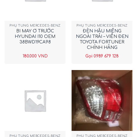
PHỤ TÙNG MERCEDES-BENZ
PHỤ TÙNG MERCEDES-BENZ
BI MAY Ơ TRƯỚC
ĐÈN HẬU MIẾNG
HYUNDAI I10 OEM
NGOÀI TRÁI – VIỀN ĐEN
38BWD19CA98
TOYOTA FORTUNER
CHÍNH HÃNG
815610K200
180.000
VND
Gọi 0989 679 128
PHỤ TÙNG MERCEDES-BENZ
PHỤ TÙNG MERCEDES-BENZ