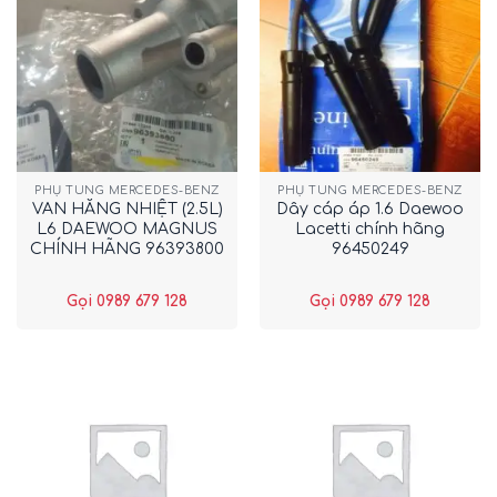
PHỤ TÙNG MERCEDES-BENZ
PHỤ TÙNG MERCEDES-BENZ
VAN HẰNG NHIỆT (2.5L)
Dây cáp áp 1.6 Daewoo
L6 DAEWOO MAGNUS
Lacetti chính hãng
CHÍNH HÃNG 96393800
96450249
Gọi 0989 679 128
Gọi 0989 679 128