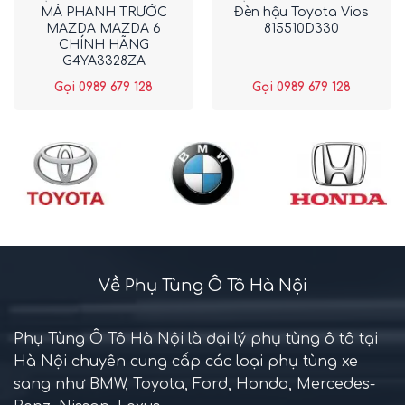
MÁ PHANH TRƯỚC
Đèn hậu Toyota Vios
MAZDA MAZDA 6
815510D330
CHÍNH HÃNG
G4YA3328ZA
Gọi 0989 679 128
Gọi 0989 679 128
Về Phụ Tùng Ô Tô Hà Nội
Phụ Tùng Ô Tô Hà Nội là đại lý phụ tùng ô tô tại
Hà Nội chuyên cung cấp các loại phụ tùng xe
sang như BMW, Toyota, Ford, Honda, Mercedes-