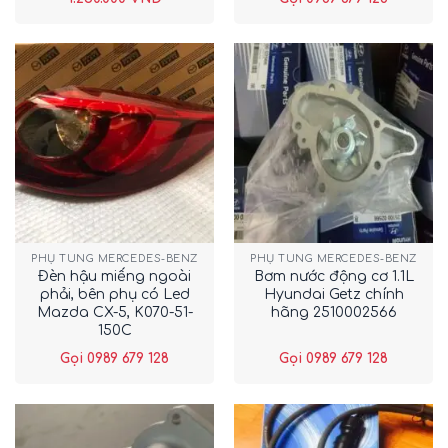
PHỤ TÙNG MERCEDES-BENZ
PHỤ TÙNG MERCEDES-BENZ
Đèn hậu miếng ngoài
Bơm nước động cơ 1.1L
phải, bên phụ có Led
Hyundai Getz chính
Mazda CX-5, K070-51-
hãng 2510002566
150C
Gọi 0989 679 128
Gọi 0989 679 128