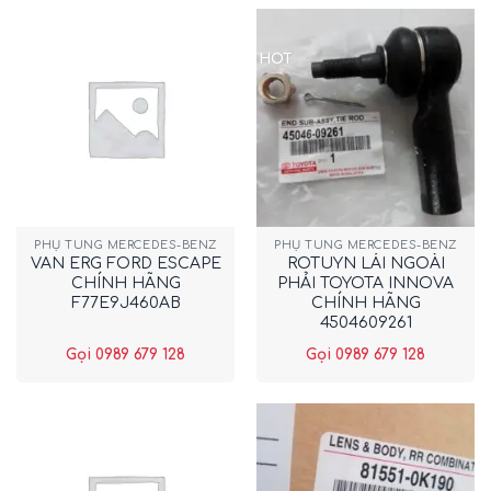
HOT
PHỤ TÙNG MERCEDES-BENZ
PHỤ TÙNG MERCEDES-BENZ
VAN ERG FORD ESCAPE
ROTUYN LÁI NGOÀI
CHÍNH HÃNG
PHẢI TOYOTA INNOVA
F77E9J460AB
CHÍNH HÃNG
4504609261
Gọi 0989 679 128
Gọi 0989 679 128
New