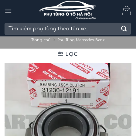
Skip
to
content
Tìm
kiếm:
Trang chủ
Phụ Tùng Mercedes-Benz
LỌC