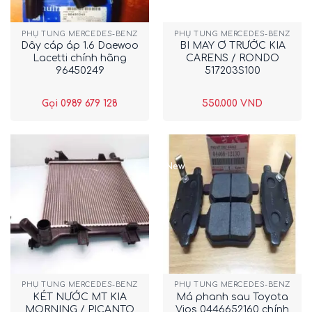
PHỤ TÙNG MERCEDES-BENZ
PHỤ TÙNG MERCEDES-BENZ
Dây cáp áp 1.6 Daewoo
BI MAY Ơ TRƯỚC KIA
Lacetti chính hãng
CARENS / RONDO
96450249
517203S100
Gọi 0989 679 128
550.000
VND
New
PHỤ TÙNG MERCEDES-BENZ
PHỤ TÙNG MERCEDES-BENZ
KÉT NƯỚC MT KIA
Má phanh sau Toyota
MORNING / PICANTO
Vios 0446652160 chính