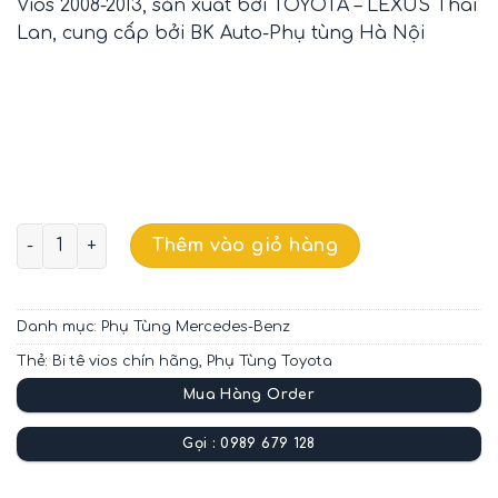
Vios 2008-2013, sản xuất bởi TOYOTA – LEXUS Thái
Lan, cung cấp bởi BK Auto-Phụ tùng Hà Nội
BI TÊ TOYOTA VIOS CHÍNH HÃNG 3123012191 số lượng
Thêm vào giỏ hàng
Danh mục:
Phụ Tùng Mercedes-Benz
Thẻ:
Bi tê vios chín hãng
,
Phụ Tùng Toyota
Mua Hàng Order
Gọi : 0989 679 128