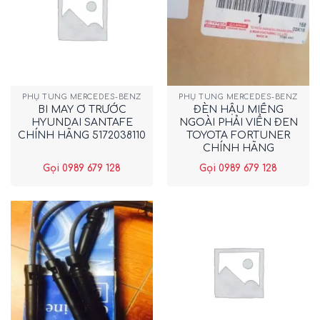
PHỤ TÙNG MERCEDES-BENZ
PHỤ TÙNG MERCEDES-BENZ
BI MAY Ơ TRƯỚC
ĐÈN HẬU MIẾNG
HYUNDAI SANTAFE
NGOÀI PHẢI VIỀN ĐEN
CHÍNH HÃNG 5172038110
TOYOTA FORTUNER
CHÍNH HÃNG
815510K190
Gọi 0989 679 128
Gọi 0989 679 128