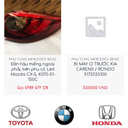
PHỤ TÙNG MERCEDES-BENZ
PHỤ TÙNG MERCEDES-BENZ
Đèn hậu miếng ngoài
BI MAY Ơ TRƯỚC KIA
phải, bên phụ có Led
CARENS / RONDO
Mazda CX-5, K070-51-
517203S100
150C
Gọi 0989 679 128
550.000
VND