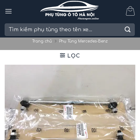
Skip
to
content
Tìm
kiếm:
Trang chủ
Phụ Tùng Mercedes-Benz
LỌC