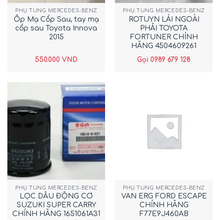
PHỤ TÙNG MERCEDES-BENZ
PHỤ TÙNG MERCEDES-BENZ
Ốp Mạ Cốp Sau, tay mạ
ROTUYN LÁI NGOÀI
cốp sau Toyota Innova
PHẢI TOYOTA
2015
FORTUNER CHÍNH
HÃNG 4504609261
550.000
VND
Gọi 0989 679 128
PHỤ TÙNG MERCEDES-BENZ
PHỤ TÙNG MERCEDES-BENZ
LỌC DẦU ĐỘNG CƠ
VAN ERG FORD ESCAPE
SUZUKI SUPER CARRY
CHÍNH HÃNG
CHÍNH HÃNG 1651061A31
F77E9J460AB