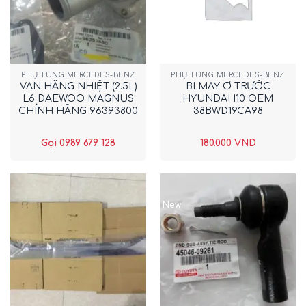
PHỤ TÙNG MERCEDES-BENZ
PHỤ TÙNG MERCEDES-BENZ
VAN HẰNG NHIỆT (2.5L)
BI MAY Ơ TRƯỚC
L6 DAEWOO MAGNUS
HYUNDAI I10 OEM
CHÍNH HÃNG 96393800
38BWD19CA98
Gọi 0989 679 128
180.000
VND
New