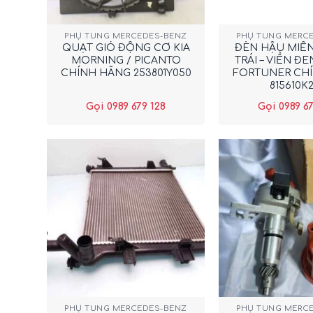
+
+
PHỤ TÙNG MERCEDES-BENZ
PHỤ TÙNG MERC
QUẠT GIÓ ĐỘNG CƠ KIA
ĐÈN HẬU MIẾ
MORNING / PICANTO
TRÁI – VIỀN Đ
CHÍNH HÃNG 253801Y050
FORTUNER CH
815610K
Gọi 0989 679 128
Gọi 0989 67
+
+
PHỤ TÙNG MERCEDES-BENZ
PHỤ TÙNG MERC