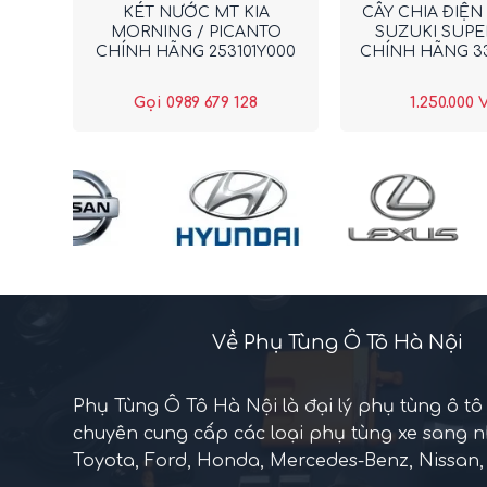
KÉT NƯỚC MT KIA
CÂY CHIA ĐIỆN 
MORNING / PICANTO
SUZUKI SUPE
CHÍNH HÃNG 253101Y000
CHÍNH HÃNG 3
Gọi 0989 679 128
1.250.000
Về Phụ Tùng Ô Tô Hà Nội
Phụ Tùng Ô Tô Hà Nội là đại lý phụ tùng ô tô
chuyên cung cấp các loại phụ tùng xe sang 
Toyota, Ford, Honda, Mercedes-Benz, Nissan, 