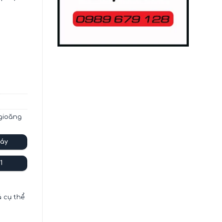
gioăng
áy
1
á cụ thể