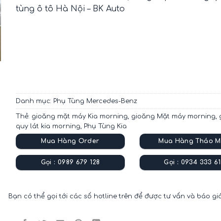
tùng ô tô Hà Nội – BK Auto
Danh mục:
Phụ Tùng Mercedes-Benz
Thẻ:
gioăng mặt máy Kia morning
,
gioăng Mặt máy morning
,
quy lát kia morning
,
Phụ Tùng Kia
Mua Hàng Order
Mua Hàng Tháo M
Gọi : 0989 679 128
Gọi : 0934 333 61
Bạn có thể gọi tới các số hotline trên để được tư vấn và báo gi