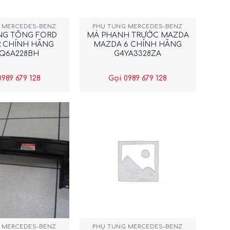
+
 MERCEDES-BENZ
PHỤ TÙNG MERCEDES-BENZ
NG TỔNG FORD
MÁ PHANH TRƯỚC MAZDA
 CHÍNH HÃNG
MAZDA 6 CHÍNH HÃNG
Q6A228BH
G4YA3328ZA
0989 679 128
Gọi 0989 679 128
+
 MERCEDES-BENZ
PHỤ TÙNG MERCEDES-BENZ