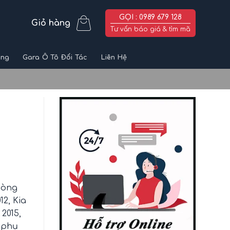
GỌI : 0989 679 128
Giỏ hàng
Tư vấn báo giá & tìm mã
ùng
Gara Ô Tô Đối Tác
Liên Hệ
 dòng
12, Kia
 2015,
 phụ