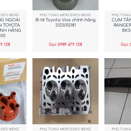
+
+
EDES-BENZ
PHỤ TÙNG MERCEDES-BENZ
PHỤ TÙNG
NG NGOÀI
Bi tê Toyota Vios chính hãng
CỤM TĂ
EN TOYOTA
3123012181
RANGER
ÍNH HÃNG
BK3
200
9 128
Gọi 0989 679 128
Gọi 
+
+
EDES-BENZ
PHỤ TÙNG MERCEDES-BENZ
PHỤ TÙNG