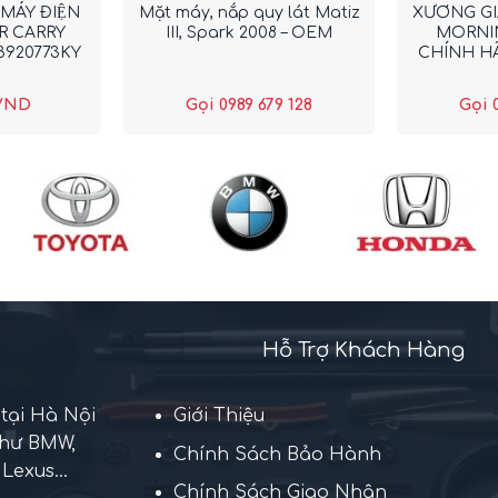
MÁY ĐIỆN
Mặt máy, nắp quy lát Matiz
XƯƠNG GI
R CARRY
III, Spark 2008 – OEM
MORNIN
3920773KY
CHÍNH HÃ
VND
Gọi 0989 679 128
Gọi 
Hỗ Trợ Khách Hàng
 tại Hà Nội
Giới Thiệu
như BMW,
Chính Sách Bảo Hành
Lexus...
Chính Sách Giao Nhận