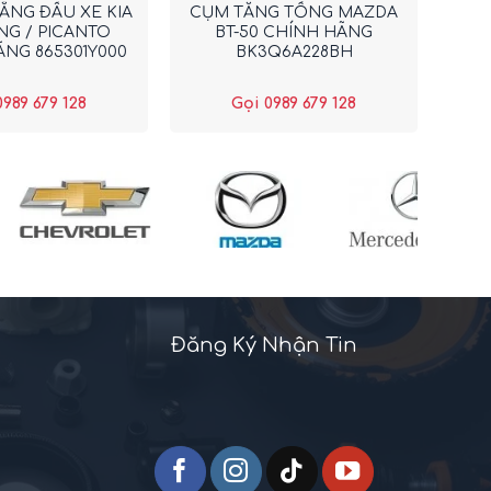
ẰNG ĐẦU XE KIA
CỤM TĂNG TỔNG MAZDA
G / PICANTO
BT-50 CHÍNH HÃNG
NG 865301Y000
BK3Q6A228BH
0989 679 128
Gọi 0989 679 128
Đăng Ký Nhận Tin