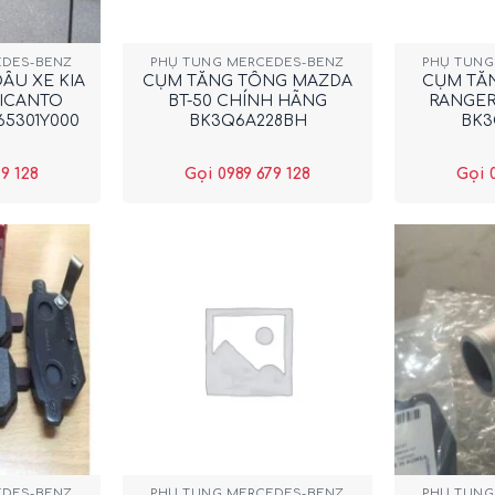
+
+
EDES-BENZ
PHỤ TÙNG MERCEDES-BENZ
PHỤ TÙNG
ẦU XE KIA
CỤM TĂNG TỔNG MAZDA
CỤM TĂ
PICANTO
BT-50 CHÍNH HÃNG
RANGER
65301Y000
BK3Q6A228BH
BK3
9 128
Gọi 0989 679 128
Gọi 
+
+
EDES-BENZ
PHỤ TÙNG MERCEDES-BENZ
PHỤ TÙNG