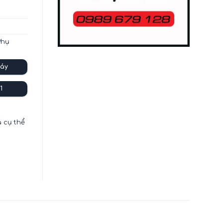
Phụ
áy
1
á cụ thể