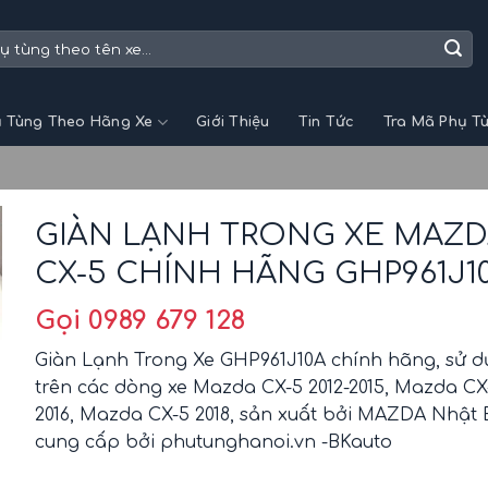
 Tùng Theo Hãng Xe
Giới Thiệu
Tin Tức
Tra Mã Phụ T
GIÀN LẠNH TRONG XE MAZ
CX-5 CHÍNH HÃNG GHP961J1
Gọi 0989 679 128
Giàn Lạnh Trong Xe GHP961J10A chính hãng, sử 
trên các dòng xe Mazda CX-5 2012-2015, Mazda CX
2016, Mazda CX-5 2018, sản xuất bởi MAZDA Nhật 
cung cấp bởi phutunghanoi.vn -BKauto