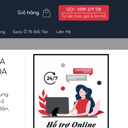
GỌI : 0989 679 128
Giỏ hàng
Tư vấn báo giá & tìm mã
ùng
Gara Ô Tô Đối Tác
Liên Hệ
DA
0A
dụng
-5
Bản,