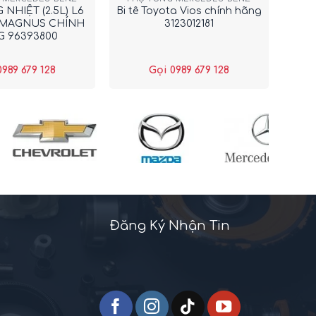
NHIỆT (2.5L) L6
Bi tê Toyota Vios chính hãng
MAGNUS CHÍNH
3123012181
 96393800
0989 679 128
Gọi 0989 679 128
Đăng Ký Nhận Tin