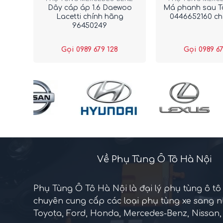
Dây cáp áp 1.6 Daewoo
Má phanh sau T
Lacetti chính hãng
0446652160 ch
96450249
Gọi 0989 679 128
Gọi 0989 67
Về Phụ Tùng Ô Tô Hà Nội
Phụ Tùng Ô Tô Hà Nội là đại lý phụ tùng ô tô
chuyên cung cấp các loại phụ tùng xe sang 
Toyota, Ford, Honda, Mercedes-Benz, Nissan, 