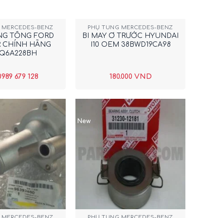
+
 MERCEDES-BENZ
PHỤ TÙNG MERCEDES-BENZ
NG TỔNG FORD
BI MAY Ơ TRƯỚC HYUNDAI
 CHÍNH HÃNG
I10 OEM 38BWD19CA98
Q6A228BH
0989 679 128
180.000
VND
New
+
 MERCEDES-BENZ
PHỤ TÙNG MERCEDES-BENZ