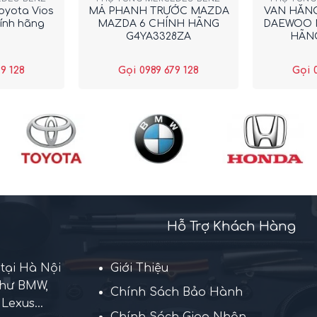
oyota Vios
MÁ PHANH TRƯỚC MAZDA
VAN HẰNG 
ính hãng
MAZDA 6 CHÍNH HÃNG
DAEWOO 
G4YA3328ZA
HÃNG
9 128
Gọi 0989 679 128
Gọi 
Hỗ Trợ Khách Hàng
 tại Hà Nội
Giới Thiệu
như BMW,
Chính Sách Bảo Hành
Lexus...