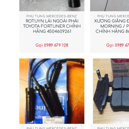
+
+
PHỤ TÙNG MERCEDES-BENZ
PHỤ TÙNG MERC
ROTUYN LÁI NGOÀI PHẢI
XƯƠNG GIẰNG Đ
TOYOTA FORTUNER CHÍNH
MORNING / 
HÃNG 4504609261
CHÍNH HÃNG 8
Gọi 0989 679 128
Gọi 0989 67
New
+
+
PHỤ TÙNG MERCEDES-BENZ
PHỤ TÙNG MERC