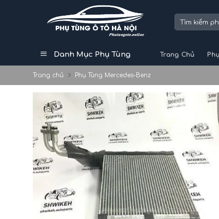
Skip
to
Tìm
kiếm:
content
Danh Mục Phụ Tùng
Trang Chủ
Phụ
Trang chủ
Phụ Tùng Mercedes-Benz