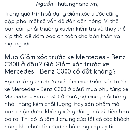
Nguồn
Phutunghanoi.vn
)
Trong quá trình sử dụng
Giảm xóc trước
cũng
gặp phải một số vấn đề dẫn đến hỏng. Vì thế
bạn cần phải thường xuyên kiểm tra và thay thế
kịp thời để đảm bảo an toàn cho bản thân và
mọi người.
Mua Giảm xóc trước xe Mercedes – Benz
C300 ở
đâu? Giá Giảm xóc trước xe
Mercedes – Benz C300 có đắt không?
Bạn lo lắng khi chưa biết tìm mua Giảm xóc trước
xe Mercedes – Benz C300 ở đâu? mua phụ tùng xe
Mercedes – Benz C300 ở đâu?, sợ mua phải hàng
nhái, hàng kém chất lượng, hay sản phẩm mà
bạn nhận được không xứng đáng mà túi tiền bạn
bỏ ra. Thì đó là tâm lí chung của tất cả các khách
hàng khi chưa tìm được nhà cung cấp uy tín.