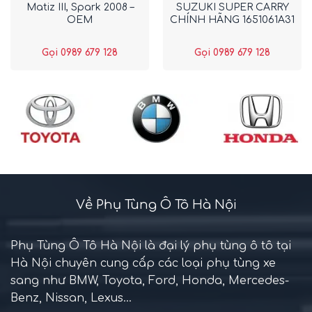
Matiz III, Spark 2008 –
SUZUKI SUPER CARRY
OEM
CHÍNH HÃNG 1651061A31
Gọi 0989 679 128
Gọi 0989 679 128
Về Phụ Tùng Ô Tô Hà Nội
Phụ Tùng Ô Tô Hà Nội là đại lý phụ tùng ô tô tại
Hà Nội chuyên cung cấp các loại phụ tùng xe
sang như BMW, Toyota, Ford, Honda, Mercedes-
Benz, Nissan, Lexus...