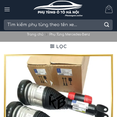
Skip
to
content
Tìm
kiếm:
Trang chủ
Phụ Tùng Mercedes-Benz
LỌC