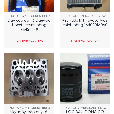
PHỤ TÙNG MERCEDES-BENZ
PHỤ TÙNG MERCEDES-BENZ
Dây cáp áp 1.6 Daewoo
Két nước MT Toyota Vios
Lacetti chính hãng
chính hãng 164000M060
96450249
Gọi 0989 679 128
Gọi 0989 679 128
PHỤ TÙNG MERCEDES-BENZ
PHỤ TÙNG MERCEDES-BENZ
Mặt máy, nắp quy lát
LỌC DẦU ĐỘNG CƠ