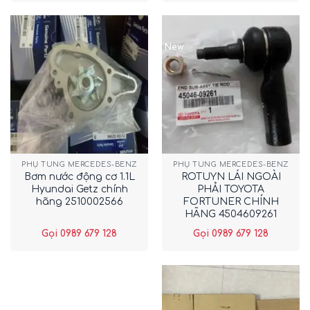
New
PHỤ TÙNG MERCEDES-BENZ
PHỤ TÙNG MERCEDES-BENZ
Bơm nước động cơ 1.1L
ROTUYN LÁI NGOÀI
Hyundai Getz chính
PHẢI TOYOTA
hãng 2510002566
FORTUNER CHÍNH
HÃNG 4504609261
Gọi 0989 679 128
Gọi 0989 679 128