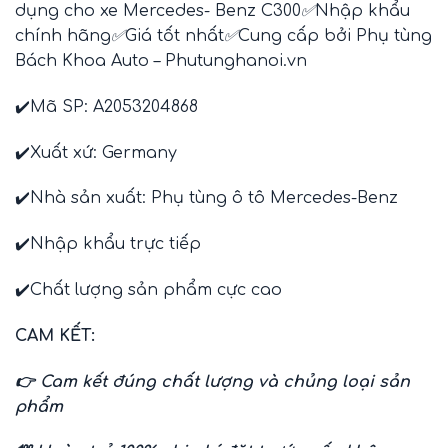
dụng cho xe Mercedes- Benz C300
✅
Nhập khẩu
chính hãng
✅
Giá tốt nhất
✅
Cung cấp bởi Phụ tùng
Bách Khoa Auto –
Phutunghanoi.vn
✔️Mã SP: A2053204868
✔️Xuất xứ:
Germany
✔️Nhà sản xuất:
Phụ tùng ô tô Mercedes-Benz
✔️Nhập khẩu trực tiếp
✔️Chất lượng sản phẩm cực cao
CAM KẾT:
👉 Cam kết đúng chất lượng và chủng loại sản
phẩm