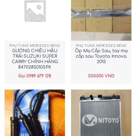
PHỤ TÙNG MERCEDES-BENZ
PHỤ TÙNG MERCEDES-BENZ
GƯƠNG CHIẾU HẬU
Ốp Mạ Cốp Sau, tay mạ
TRÁI SUZUKI SUPER
cốp sau Toyota Innova
CARRY CHÍNH HÃNG
2015
84702850105PK
Gọi 0989 679 128
550.000
VND