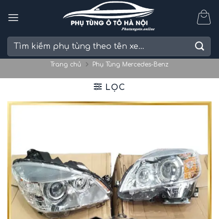
Skip
to
content
Tìm
kiếm:
Trang chủ
Phụ Tùng Mercedes-Benz
LỌC