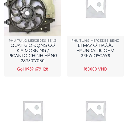
PHỤ TÙNG MERCEDES-BENZ
PHỤ TÙNG MERCEDES-BENZ
QUẠT GIÓ ĐỘNG CƠ
BI MAY Ơ TRƯỚC
KIA MORNING /
HYUNDAI I10 OEM
PICANTO CHÍNH HÃNG
38BWD19CA98
253801Y050
Gọi 0989 679 128
180.000
VND