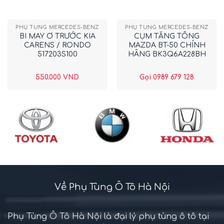
PHỤ TÙNG MERCEDES-BENZ
PHỤ TÙNG MERCEDES-BENZ
BI MAY Ơ TRƯỚC KIA
CỤM TĂNG TỔNG
CARENS / RONDO
MAZDA BT-50 CHÍNH
517203S100
HÃNG BK3Q6A228BH
550.000
VND
Gọi 0989 679 128
Về Phụ Tùng Ô Tô Hà Nội
Phụ Tùng Ô Tô Hà Nội là đại lý phụ tùng ô tô tại