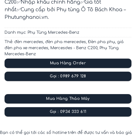
C200
✅
Nhập khẩu chính hãng
✅
Giá tốt
nhất
✅
Cung cấp bởi Phụ tùng Ô Tô Bách Khoa –
Phutunghanoi.vn.
Danh mục:
Phụ Tùng Mercedes-Benz
Thẻ:
đèn mercedes
,
đèn pha merecedes
,
Đèn pha phụ
,
giá
đèn pha xe mercedes
,
Mercesdes - Benz C200
,
Phụ Tùng
Mercedes-Benz
Mua Hàng Order
Gọi : 0989 679 128
Mua Hàng Tháo Máy
Gọi : 0934 333 611
Bạn có thể gọi tới các số hotline trên để được tư vấn và báo giá