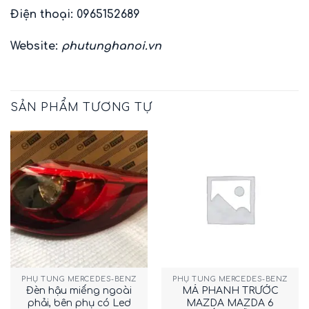
Điện thoại: 0965152689
Website:
phutunghanoi.vn
SẢN PHẨM TƯƠNG TỰ
PHỤ TÙNG MERCEDES-BENZ
PHỤ TÙNG MERCEDES-BENZ
Đèn hậu miếng ngoài
MÁ PHANH TRƯỚC
phải, bên phụ có Led
MAZDA MAZDA 6