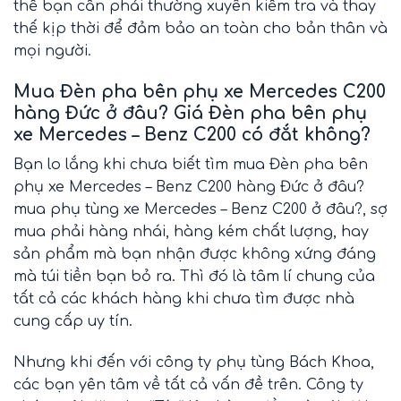
thế bạn cần phải thường xuyên kiểm tra và thay
thế kịp thời để đảm bảo an toàn cho bản thân và
mọi người.
Mua Đèn pha bên phụ xe Mercedes C200
hàng Đức ở
đâu? Giá Đèn pha bên phụ
xe Mercedes – Benz C200 có đắt không?
Bạn lo lắng khi chưa biết tìm mua Đèn pha bên
phụ xe Mercedes – Benz C200 hàng Đức ở đâu?
mua phụ tùng xe Mercedes – Benz C200 ở đâu?, sợ
mua phải hàng nhái, hàng kém chất lượng, hay
sản phẩm mà bạn nhận được không xứng đáng
mà túi tiền bạn bỏ ra. Thì đó là tâm lí chung của
tất cả các khách hàng khi chưa tìm được nhà
cung cấp uy tín.
Nhưng khi đến với công ty phụ tùng Bách Khoa,
các bạn yên tâm về tất cả vấn đề trên. Công ty