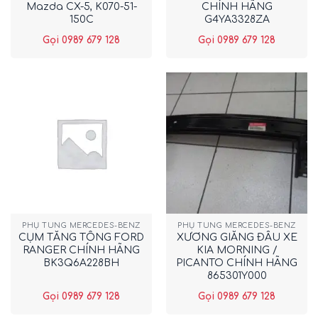
Mazda CX-5, K070-51-
CHÍNH HÃNG
150C
G4YA3328ZA
Gọi 0989 679 128
Gọi 0989 679 128
PHỤ TÙNG MERCEDES-BENZ
PHỤ TÙNG MERCEDES-BENZ
CỤM TĂNG TỔNG FORD
XƯƠNG GIẰNG ĐẦU XE
RANGER CHÍNH HÃNG
KIA MORNING /
BK3Q6A228BH
PICANTO CHÍNH HÃNG
865301Y000
Gọi 0989 679 128
Gọi 0989 679 128