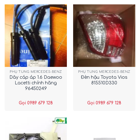
PHỤ TÙNG MERCEDES-BENZ
PHỤ TÙNG MERCEDES-BENZ
Dây cáp áp 1.6 Daewoo
Đèn hậu Toyota Vios
Lacetti chính hãng
815510D330
96450249
Gọi 0989 679 128
Gọi 0989 679 128