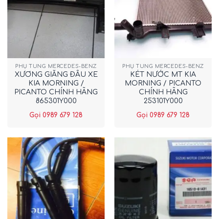
PHỤ TÙNG MERCEDES-BENZ
PHỤ TÙNG MERCEDES-BENZ
XƯƠNG GIẰNG ĐẦU XE
KÉT NƯỚC MT KIA
KIA MORNING /
MORNING / PICANTO
PICANTO CHÍNH HÃNG
CHÍNH HÃNG
865301Y000
253101Y000
Gọi 0989 679 128
Gọi 0989 679 128