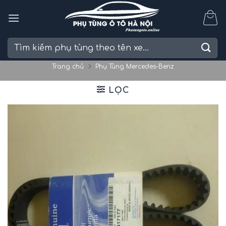
Skip
to
content
Tìm
kiếm:
Trang chủ
Phụ Tùng Mercedes-Benz
LỌC