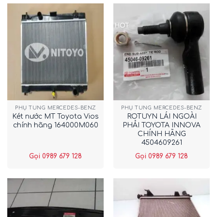
HOT
PHỤ TÙNG MERCEDES-BENZ
PHỤ TÙNG MERCEDES-BENZ
Két nước MT Toyota Vios
ROTUYN LÁI NGOÀI
chính hãng 164000M060
PHẢI TOYOTA INNOVA
CHÍNH HÃNG
4504609261
Gọi 0989 679 128
Gọi 0989 679 128