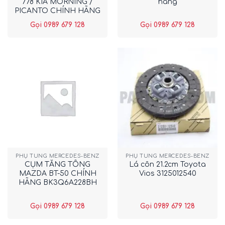
778 KIA MORNING /
hãng
PICANTO CHÍNH HÃNG
2521202552
Gọi 0989 679 128
Gọi 0989 679 128
PHỤ TÙNG MERCEDES-BENZ
PHỤ TÙNG MERCEDES-BENZ
CỤM TĂNG TỔNG
Lá côn 21.2cm Toyota
MAZDA BT-50 CHÍNH
Vios 3125012540
HÃNG BK3Q6A228BH
Gọi 0989 679 128
Gọi 0989 679 128