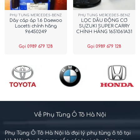
PHỤ TÙNG MERCEDES-BENZ
PHỤ TÙNG MERCEDES-BENZ
Dây cáp áp 1.6 Daewoo
LỌC DẦU ĐỘNG CƠ
Lacetti chính hãng
SUZUKI SUPER CARRY
96450249
CHÍNH HÃNG 1651061A31
Gọi 0989 679 128
Gọi 0989 679 128
Về Phụ Tùng Ô Tô Hà Nội
Phụ Tùng Ô Tô Hà Nội là đại lý phụ tùng ô tô tại