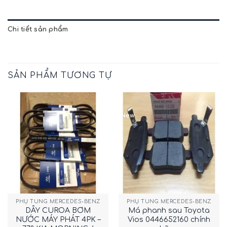
Chi tiết sản phẩm
SẢN PHẨM TƯƠNG TỰ
New
PHỤ TÙNG MERCEDES-BENZ
PHỤ TÙNG MERCEDES-BENZ
DÂY CUROA BƠM
Má phanh sau Toyota
NƯỚC MÁY PHÁT 4PK –
Vios 0446652160 chính