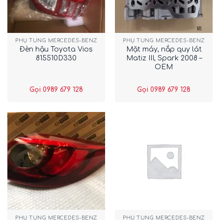
PHỤ TÙNG MERCEDES-BENZ
PHỤ TÙNG MERCEDES-BENZ
Đèn hậu Toyota Vios
Mặt máy, nắp quy lát
815510D330
Matiz III, Spark 2008 –
OEM
Gọi 0989 679 128
Gọi 0989 679 128
PHỤ TÙNG MERCEDES-BENZ
PHỤ TÙNG MERCEDES-BENZ