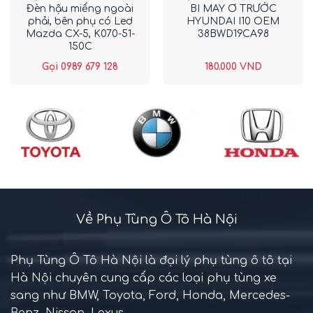
Đèn hậu miếng ngoài
BI MAY Ơ TRƯỚC
phải, bên phụ có Led
HYUNDAI I10 OEM
Mazda CX-5, K070-51-
38BWD19CA98
150C
Gọi 0989 679 128
180.000
VND
Về Phụ Tùng Ô Tô Hà Nội
Phụ Tùng Ô Tô Hà Nội là đại lý phụ tùng ô tô tại
Hà Nội chuyên cung cấp các loại phụ tùng xe
sang như BMW, Toyota, Ford, Honda, Mercedes-