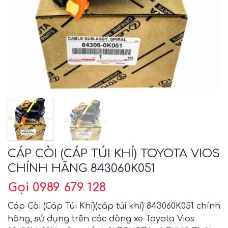
CÁP CÒI (CÁP TÚI KHÍ) TOYOTA VIOS
CHÍNH HÃNG 843060K051
Gọi 0989 679 128
Cáp Còi (Cáp Túi Khí)(cáp túi khí) 843060K051 chính
hãng, sử dụng trên các dòng xe Toyota Vios