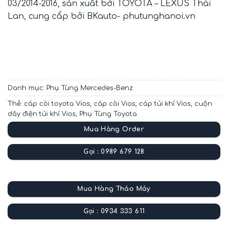
03/2014-2016, sản xuất bởi TOYOTA – LEXUS Thái
Lan, cung cấp bởi BKauto- phutunghanoi.vn
Danh mục:
Phụ Tùng Mercedes-Benz
Thẻ:
cáp còi toyota Vios
,
cáp còi Vios
,
cáp túi khí Vios
,
cuộn
dây điện túi khí Vios
,
Phụ Tùng Toyota
Mua Hàng Order
Gọi : 0989 679 128
Mua Hàng Tháo Máy
Gọi : 0934 333 611