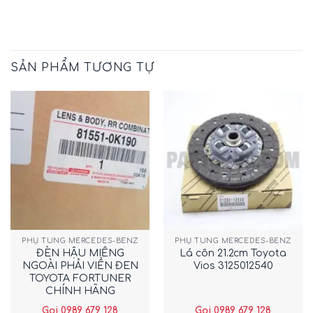
SẢN PHẨM TƯƠNG TỰ
PHỤ TÙNG MERCEDES-BENZ
PHỤ TÙNG MERCEDES-BENZ
ĐÈN HẬU MIẾNG
Lá côn 21.2cm Toyota
NGOÀI PHẢI VIỀN ĐEN
Vios 3125012540
TOYOTA FORTUNER
CHÍNH HÃNG
815510K190
Gọi 0989 679 128
Gọi 0989 679 128