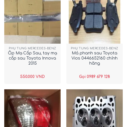
New
PHỤ TÙNG MERCEDES-BENZ
PHỤ TÙNG MERCEDES-BENZ
Ốp Mạ Cốp Sau, tay mạ
Má phanh sau Toyota
cốp sau Toyota Innova
Vios 0446652160 chính
2015
hãng
550.000
VND
Gọi 0989 679 128