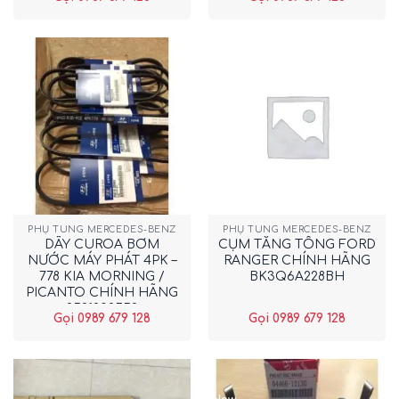
PHỤ TÙNG MERCEDES-BENZ
PHỤ TÙNG MERCEDES-BENZ
DÂY CUROA BƠM
CỤM TĂNG TỔNG FORD
NƯỚC MÁY PHÁT 4PK –
RANGER CHÍNH HÃNG
778 KIA MORNING /
BK3Q6A228BH
PICANTO CHÍNH HÃNG
2521202552
Gọi 0989 679 128
Gọi 0989 679 128