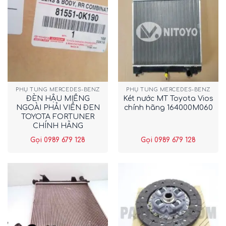
PHỤ TÙNG MERCEDES-BENZ
PHỤ TÙNG MERCEDES-BENZ
ĐÈN HẬU MIẾNG
Két nước MT Toyota Vios
NGOÀI PHẢI VIỀN ĐEN
chính hãng 164000M060
TOYOTA FORTUNER
CHÍNH HÃNG
815510K190
Gọi 0989 679 128
Gọi 0989 679 128