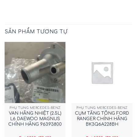
SẢN PHẨM TƯƠNG TỰ
PHỤ TÙNG MERCEDES-BENZ
PHỤ TÙNG MERCEDES-BENZ
VAN HẰNG NHIỆT (2.5L)
CỤM TĂNG TỔNG FORD
L6 DAEWOO MAGNUS
RANGER CHÍNH HÃNG
CHÍNH HÃNG 96393800
BK3Q6A228BH