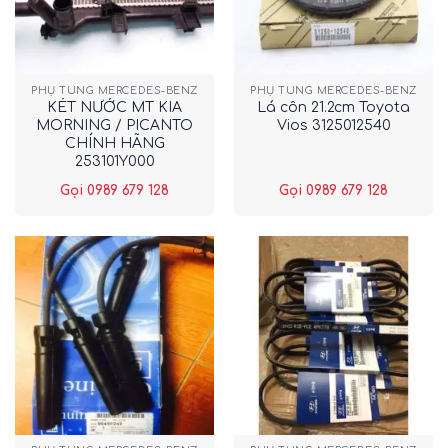
PHỤ TÙNG MERCEDES-BENZ
PHỤ TÙNG MERCEDES-BENZ
KÉT NƯỚC MT KIA
Lá côn 21.2cm Toyota
MORNING / PICANTO
Vios 3125012540
CHÍNH HÃNG
253101Y000
Gọi 0989 679 128
Gọi 0989 679 128