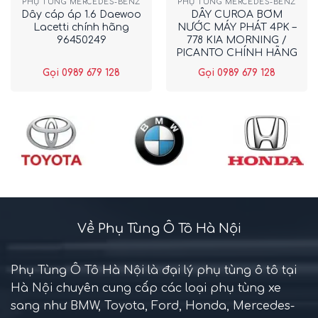
PHỤ TÙNG MERCEDES-BENZ
PHỤ TÙNG MERCEDES-BENZ
Dây cáp áp 1.6 Daewoo
DÂY CUROA BƠM
Lacetti chính hãng
NƯỚC MÁY PHÁT 4PK –
96450249
778 KIA MORNING /
PICANTO CHÍNH HÃNG
2521202552
Gọi 0989 679 128
Gọi 0989 679 128
Về Phụ Tùng Ô Tô Hà Nội
Phụ Tùng Ô Tô Hà Nội là đại lý phụ tùng ô tô tại
Hà Nội chuyên cung cấp các loại phụ tùng xe
sang như BMW, Toyota, Ford, Honda, Mercedes-