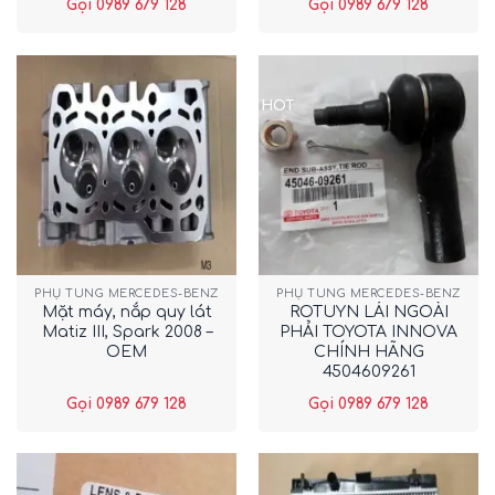
Gọi 0989 679 128
Gọi 0989 679 128
HOT
PHỤ TÙNG MERCEDES-BENZ
PHỤ TÙNG MERCEDES-BENZ
Mặt máy, nắp quy lát
ROTUYN LÁI NGOÀI
Matiz III, Spark 2008 –
PHẢI TOYOTA INNOVA
OEM
CHÍNH HÃNG
4504609261
Gọi 0989 679 128
Gọi 0989 679 128