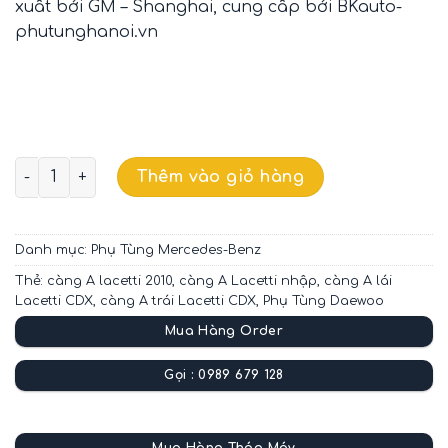
xuất bởi GM – Shanghai, cung cấp bởi BKauto-
phutunghanoi.vn
CÀNG A TRÁI DAEWOO LACETTI GMSH 13334022 số lượng
Thêm vào giỏ hàng
Danh mục:
Phụ Tùng Mercedes-Benz
Thẻ:
càng A lacetti 2010
,
càng A Lacetti nhập
,
càng A lái
Lacetti CDX
,
càng A trái Lacetti CDX
,
Phụ Tùng Daewoo
Mua Hàng Order
Gọi : 0989 679 128