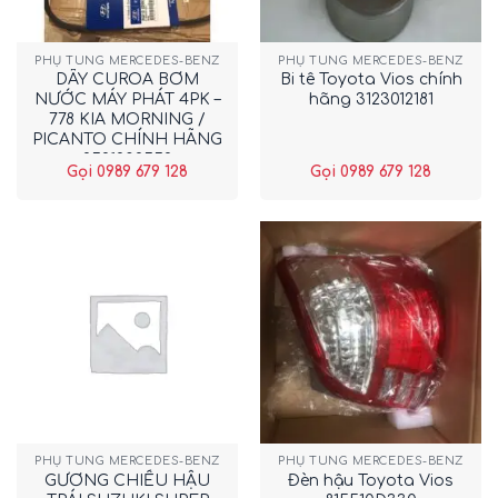
PHỤ TÙNG MERCEDES-BENZ
PHỤ TÙNG MERCEDES-BENZ
DÂY CUROA BƠM
Bi tê Toyota Vios chính
NƯỚC MÁY PHÁT 4PK –
hãng 3123012181
778 KIA MORNING /
PICANTO CHÍNH HÃNG
2521202552
Gọi 0989 679 128
Gọi 0989 679 128
PHỤ TÙNG MERCEDES-BENZ
PHỤ TÙNG MERCEDES-BENZ
GƯƠNG CHIẾU HẬU
Đèn hậu Toyota Vios