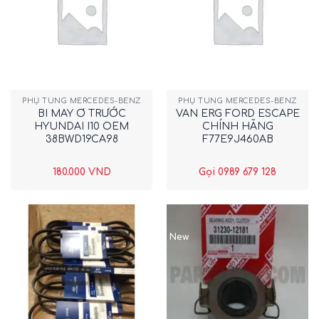
PHỤ TÙNG MERCEDES-BENZ
PHỤ TÙNG MERCEDES-BENZ
BI MAY Ơ TRƯỚC
VAN ERG FORD ESCAPE
HYUNDAI I10 OEM
CHÍNH HÃNG
38BWD19CA98
F77E9J460AB
180.000
VND
Gọi 0989 679 128
New