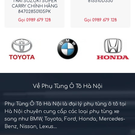
TRÁI SUZUKI SUPER
815510D330
CARRY CHÍNH HÃNG
84702850105PK
Gọi 0989 679 128
Gọi 0989 679 128
Về Phụ Tùng Ô Tô Hà Nội
Phụ Tùng Ô Tô Hà Nội là đại lý phụ tùng ô tô tại
Hà Nội chuyên cung cấp các loại phụ tùng xe
sang như BMW, Toyota, Ford, Honda, Mercedes-
Benz, Nissan, Lexus...