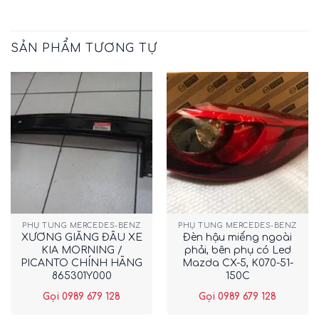
SẢN PHẨM TƯƠNG TỰ
PHỤ TÙNG MERCEDES-BENZ
PHỤ TÙNG MERCEDES-BENZ
XƯƠNG GIẰNG ĐẦU XE
Đèn hậu miếng ngoài
KIA MORNING /
phải, bên phụ có Led
PICANTO CHÍNH HÃNG
Mazda CX-5, K070-51-
865301Y000
150C
Gọi 0989 679 128
Gọi 0989 679 128