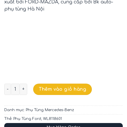
xuất bởi FORD-MAZDA, cung cấp bởi Bk auto-
phụ tùng Hà Nội
BU GI SẤY FORD EVEREST OEM WL8118601 số lượng
Thêm vào giỏ hàng
Danh mục:
Phụ Tùng Mercedes-Benz
Thẻ:
Phụ Tùng Ford
,
WL8118601