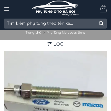
Skip
to
content
Tìm
kiếm:
Trang chủ
Phụ Tùng Mercedes-Benz
LỌC