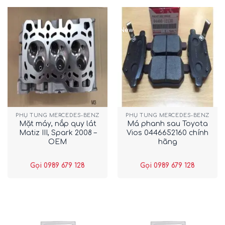
New
PHỤ TÙNG MERCEDES-BENZ
PHỤ TÙNG MERCEDES-BENZ
Mặt máy, nắp quy lát
Má phanh sau Toyota
Matiz III, Spark 2008 –
Vios 0446652160 chính
OEM
hãng
Gọi 0989 679 128
Gọi 0989 679 128