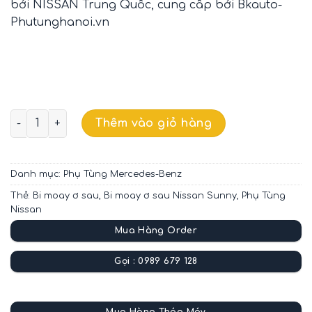
bởi NISSAN Trung Quốc, cung cấp bởi Bkauto-
Phutunghanoi.vn
BI MOAY Ơ SAU NISSAN SUNNY CHÍNH HÃNG 432101HM0
Thêm vào giỏ hàng
Danh mục:
Phụ Tùng Mercedes-Benz
Thẻ:
Bi moay ơ sau
,
Bi moay ơ sau Nissan Sunny
,
Phụ Tùng
Nissan
Mua Hàng Order
Gọi : 0989 679 128