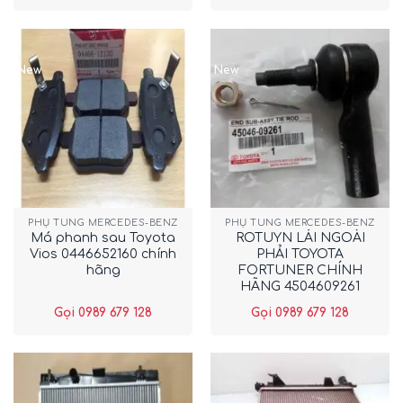
New
New
PHỤ TÙNG MERCEDES-BENZ
PHỤ TÙNG MERCEDES-BENZ
Má phanh sau Toyota
ROTUYN LÁI NGOÀI
Vios 0446652160 chính
PHẢI TOYOTA
hãng
FORTUNER CHÍNH
HÃNG 4504609261
Gọi 0989 679 128
Gọi 0989 679 128