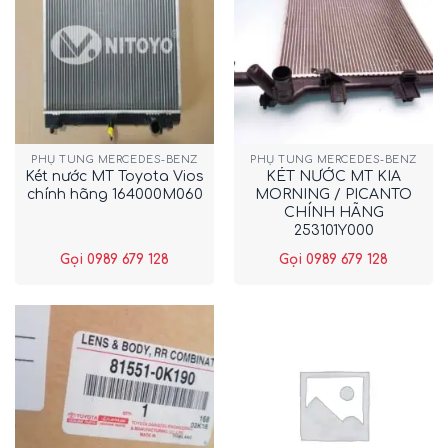
PHỤ TÙNG MERCEDES-BENZ
PHỤ TÙNG MERCEDES-BENZ
Két nước MT Toyota Vios
KÉT NƯỚC MT KIA
chính hãng 164000M060
MORNING / PICANTO
CHÍNH HÃNG
253101Y000
Gọi 0989 679 128
Gọi 0989 679 128