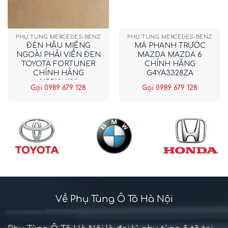
PHỤ TÙNG MERCEDES-BENZ
PHỤ TÙNG MERCEDES-BENZ
ĐÈN HẬU MIẾNG
MÁ PHANH TRƯỚC
NGOÀI PHẢI VIỀN ĐEN
MAZDA MAZDA 6
TOYOTA FORTUNER
CHÍNH HÃNG
CHÍNH HÃNG
G4YA3328ZA
815510K190
Gọi 0989 679 128
Gọi 0989 679 128
Về Phụ Tùng Ô Tô Hà Nội