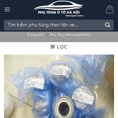
Skip
to
content
Tìm
kiếm:
Trang chủ
Phụ Tùng Mercedes-Benz
LỌC