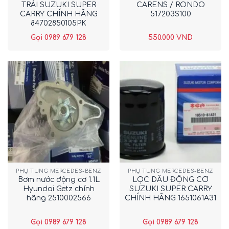
TRÁI SUZUKI SUPER
CARENS / RONDO
CARRY CHÍNH HÃNG
517203S100
84702850105PK
Gọi 0989 679 128
550.000
VND
PHỤ TÙNG MERCEDES-BENZ
PHỤ TÙNG MERCEDES-BENZ
Bơm nước động cơ 1.1L
LỌC DẦU ĐỘNG CƠ
Hyundai Getz chính
SUZUKI SUPER CARRY
hãng 2510002566
CHÍNH HÃNG 1651061A31
Gọi 0989 679 128
Gọi 0989 679 128