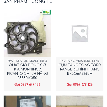
SẢN PHẨM TƯƠNG TỰ
PHỤ TÙNG MERCEDES-BENZ
PHỤ TÙNG MERCEDES-BENZ
QUẠT GIÓ ĐỘNG CƠ
CỤM TĂNG TỔNG FORD
KIA MORNING /
RANGER CHÍNH HÃNG
PICANTO CHÍNH HÃNG
BK3Q6A228BH
253801Y050
Gọi 0989 679 128
Gọi 0989 679 128