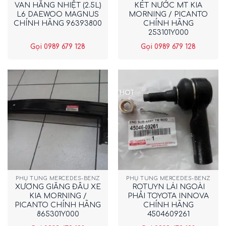
VAN HẰNG NHIỆT (2.5L)
KÉT NƯỚC MT KIA
L6 DAEWOO MAGNUS
MORNING / PICANTO
CHÍNH HÃNG 96393800
CHÍNH HÃNG
253101Y000
Gọi 0989 679 128
Gọi 0989 679 128
HOT
PHỤ TÙNG MERCEDES-BENZ
PHỤ TÙNG MERCEDES-BENZ
XƯƠNG GIẰNG ĐẦU XE
ROTUYN LÁI NGOÀI
KIA MORNING /
PHẢI TOYOTA INNOVA
PICANTO CHÍNH HÃNG
CHÍNH HÃNG
865301Y000
4504609261