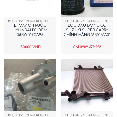
PHỤ TÙNG MERCEDES-BENZ
PHỤ TÙNG MERCEDES-BENZ
BI MAY Ơ TRƯỚC
LỌC DẦU ĐỘNG CƠ
HYUNDAI I10 OEM
SUZUKI SUPER CARRY
38BWD19CA98
CHÍNH HÃNG 1651061A31
180.000
VND
Gọi 0989 679 128
PHỤ TÙNG MERCEDES-BENZ
PHỤ TÙNG MERCEDES-BENZ