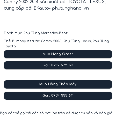
Camry 2002-2014 sản xuất bởi TOYOTA – LEXUS,
cung cấp bởi BKauto- phutunghanoi.vn
Danh mục:
Phụ Tùng Mercedes-Benz
Thẻ:
Bi moay ơ trước Camry 2005
,
Phụ Tùng Lexus
,
Phụ Tùng
Toyota
Mua Hàng Order
Gọi : 0989 679 128
Mua Hàng Tháo Máy
Gọi : 0934 333 611
Bạn có thể gọi tới các số hotline trên để được tư vấn và báo giá