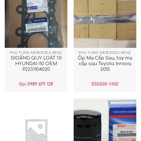
PHỤ TÙNG MERCEDES-BENZ
PHỤ TÙNG MERCEDES-BENZ
GIOĂNG QUY LOÁT 1.0
Ốp Mạ Cốp Sau, tay mạ
HYUNDAI I10 OEM
cốp sau Toyota Innova
P2231104020
2015
Gọi 0989 679 128
550.000
VND