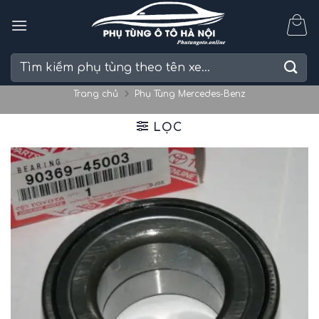
Skip
to
content
Tìm
kiếm:
Trang chủ
Phụ Tùng Mercedes-Benz
LỌC