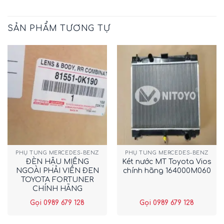
SẢN PHẨM TƯƠNG TỰ
PHỤ TÙNG MERCEDES-BENZ
PHỤ TÙNG MERCEDES-BENZ
ĐÈN HẬU MIẾNG
Két nước MT Toyota Vios
NGOÀI PHẢI VIỀN ĐEN
chính hãng 164000M060
TOYOTA FORTUNER
CHÍNH HÃNG
815510K190
Gọi 0989 679 128
Gọi 0989 679 128