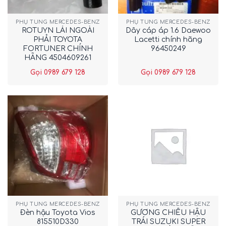
PHỤ TÙNG MERCEDES-BENZ
PHỤ TÙNG MERCEDES-BENZ
ROTUYN LÁI NGOÀI
Dây cáp áp 1.6 Daewoo
PHẢI TOYOTA
Lacetti chính hãng
FORTUNER CHÍNH
96450249
HÃNG 4504609261
Gọi 0989 679 128
Gọi 0989 679 128
PHỤ TÙNG MERCEDES-BENZ
PHỤ TÙNG MERCEDES-BENZ
Đèn hậu Toyota Vios
GƯƠNG CHIẾU HẬU
815510D330
TRÁI SUZUKI SUPER