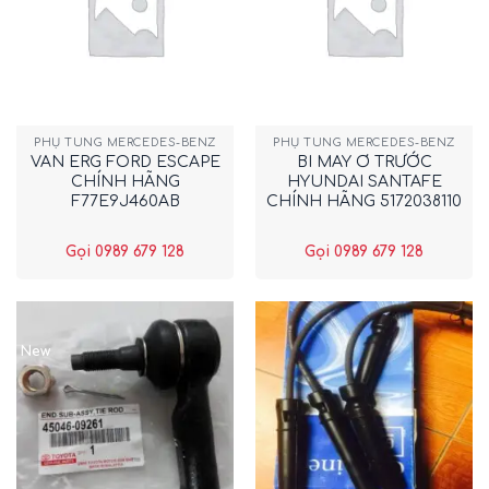
PHỤ TÙNG MERCEDES-BENZ
PHỤ TÙNG MERCEDES-BENZ
VAN ERG FORD ESCAPE
BI MAY Ơ TRƯỚC
CHÍNH HÃNG
HYUNDAI SANTAFE
F77E9J460AB
CHÍNH HÃNG 5172038110
Gọi 0989 679 128
Gọi 0989 679 128
New