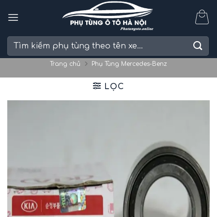
Skip
to
content
Tìm
kiếm:
Trang chủ
Phụ Tùng Mercedes-Benz
LỌC