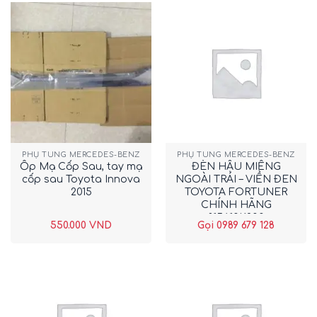
PHỤ TÙNG MERCEDES-BENZ
PHỤ TÙNG MERCEDES-BENZ
Ốp Mạ Cốp Sau, tay mạ
ĐÈN HẬU MIẾNG
cốp sau Toyota Innova
NGOÀI TRÁI – VIỀN ĐEN
2015
TOYOTA FORTUNER
CHÍNH HÃNG
815610K200
550.000
VND
Gọi 0989 679 128
New