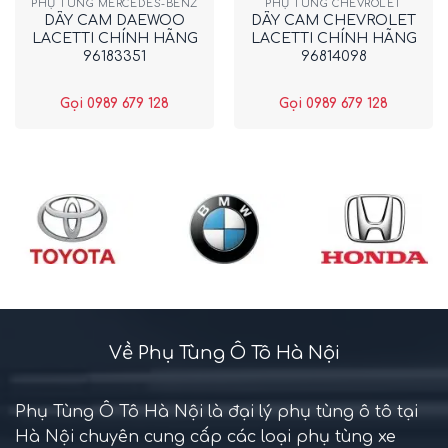
PHỤ TÙNG MERCEDES-BENZ
PHỤ TÙNG CHEVROLET
DÂY CAM DAEWOO
DÂY CAM CHEVROLET
LACETTI CHÍNH HÃNG
LACETTI CHÍNH HÃNG
96183351
96814098
Gọi 0989 679 128
Gọi 0989 679 128
Về Phụ Tùng Ô Tô Hà Nội
Phụ Tùng Ô Tô Hà Nội là đại lý phụ tùng ô tô tại
Hà Nội chuyên cung cấp các loại phụ tùng xe