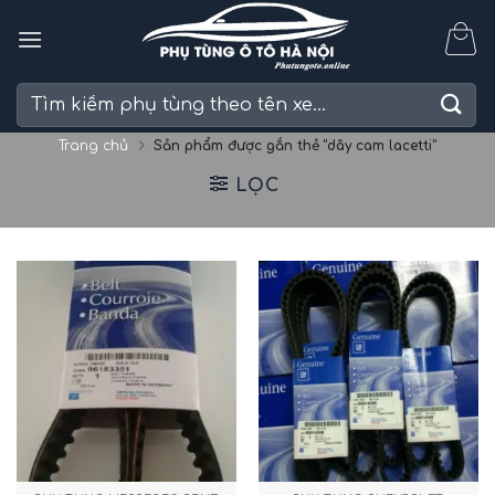
Skip
to
content
Tìm
kiếm:
Trang chủ
Sản phẩm được gắn thẻ “dây cam lacetti”
LỌC