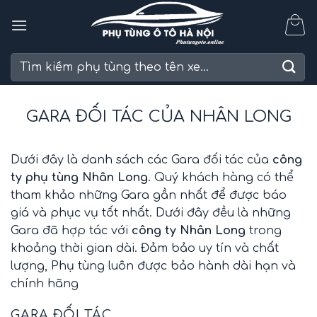
Skip
to
content
Tìm
kiếm:
GARA ĐỐI TÁC CỦA NHÂN LONG
Dưới đây là danh sách các Gara đối tác của
công
ty phụ tùng Nhân Long
. Quý khách hàng có thể
tham khảo những Gara gần nhất để được báo
giá và phục vụ tốt nhất. Dưới đây đều là những
Gara đã hợp tác với
công ty Nhân Long
trong
khoảng thời gian dài. Đảm bảo uy tín và chất
lượng, Phụ tùng luôn được bảo hành dài hạn và
chính hãng
GARA ĐỐI TÁC